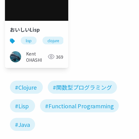
おいしいLisp
lisp
clojure
Kent
369
OHASHI
#Clojure
#関数型プログラミング
#Lisp
#Functional Programming
#Java