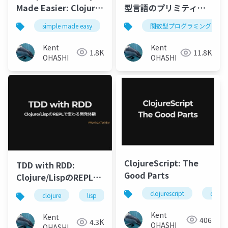
Made Easier: Clojure
型言語のプリミティブ:
に学ぶsimplicity
Clojure, Elixir,
simple made easy
clojure
関数型プログラミング
関数型プログラミング
Haskell, Scala
Kent
Kent
1.8K
11.8K
OHASHI
OHASHI
ClojureScript: The
TDD with RDD:
Good Parts
Clojure/LispのREPLで
変わる開発体験
clojurescript
clojur
clojure
lisp
repl
tdd
rdd
Kent
Kent
406
4.3K
OHASHI
OHASHI