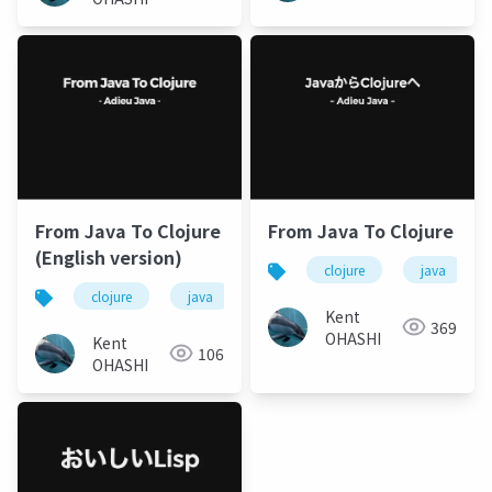
From Java To Clojure
From Java To Clojure
(English version)
clojure
java
clojure
java
lisp
関数型プログラミング
Kent
369
OHASHI
Kent
106
OHASHI