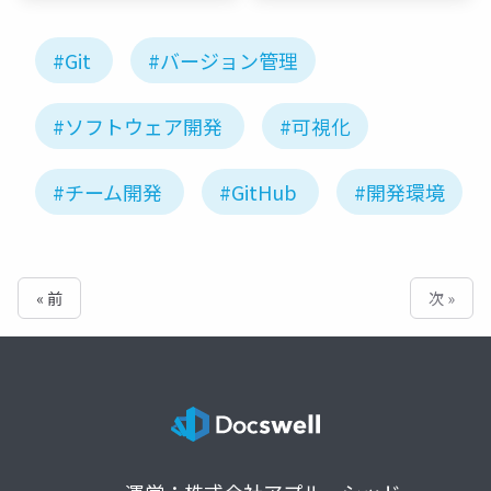
#Git
#バージョン管理
#ソフトウェア開発
#可視化
#チーム開発
#GitHub
#開発環境
« 前
次 »