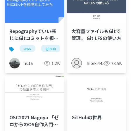
Repographyでいい感
大容量ファイルもGitで
じにGitコミットを視覚
管理。 Git LFSの使い方
化してみた
aws
github
repography
Yuta
1.2K
hibiki443
78.5K
OSC2021 Nagoya 「ゼ
GitHubの世界
ロからのOS自作入門」