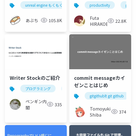
ナンバー 1 だ！！
unreal engine もくもく会 in 富山
unreal engine
ue
productivity
git
（WIP コミットにおい
て）
Futa
あぶち
105.8K
22.8K
HIRAKOBA
Writer Stockのご紹介
commit messageカイ
ゼンことはじめ
プログラミング
javascript
vscode
gitgithublt git github
ペンギン内
335
閣
Tomoyuki
374
Shiba