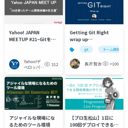
Yahoo! JAPAN
Getting Git Right
MEETUP #21~Gitを使
wrap up
ったチーム開発体験@
#GettingGitRight
git
チーム開発
名古屋~
Yahoo!デ
長沢 智治
>100
312
ベロッパー
ネットワー
ク
アジャイルな現場にな
【プロ生松山】1日に
るためのツール環境
100回デプロイできる開