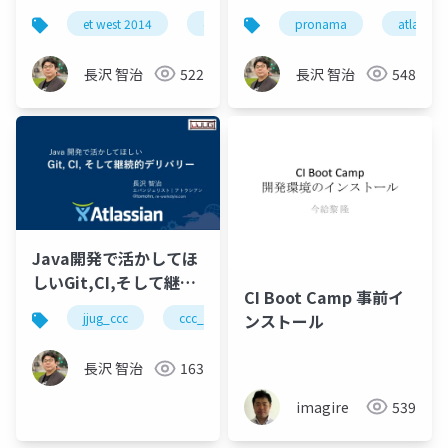
発環境の作り方
et west 2014
etwest
atlassian
pronama
アトラシア
atlassian
#pronama
長沢 智治
522
長沢 智治
548
Java開発で活かしてほ
しいGit,CI,そして継続
CI Boot Camp 事前イ
的デリバリー
ンストール
jjug_ccc
ccc_r13
git
agile
ツー
#jjug_ccc #ccc_r13
長沢 智治
163
imagire
539