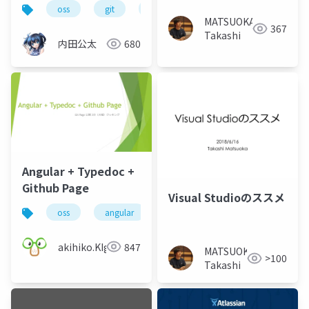
の執筆を支える技術
oss
git
re:view
MATSUOKA
367
Takashi
内田公太
680
Angular + Typedoc +
Github Page
Visual Studioのススメ
oss
angular
typedoc
git
akihiko.KIgure
847
MATSUOKA
>100
Takashi