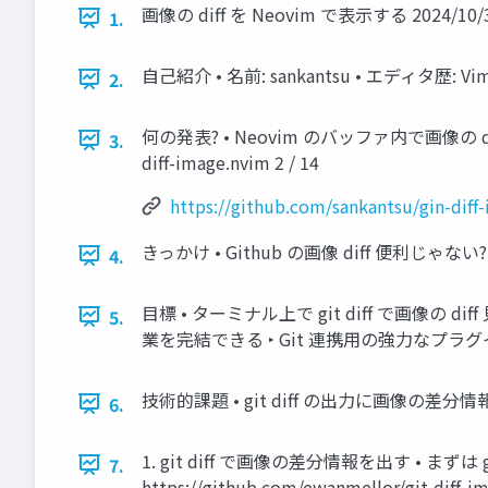
画像の diff を Neovim で表示する 2024/10/
1.
自己紹介 • 名前: sankantsu • エディタ歴: Vim 
2.
何の発表? • Neovim のバッファ内で画像の diff 
3.
diff-image.nvim 2 / 14
https://github.com/sankantsu/gin-diff
きっかけ • Github の画像 diff 便利じゃ
4.
目標 • ターミナル上で git diff で画像の di
5.
業を完結できる ‣ Git 連携用の強力なプラグイン
技術的課題 • git diff の出力に画像の差分情報を出す
6.
1. git diff で画像の差分情報を出す • まず
7.
https://github.com/ewanmellor/g