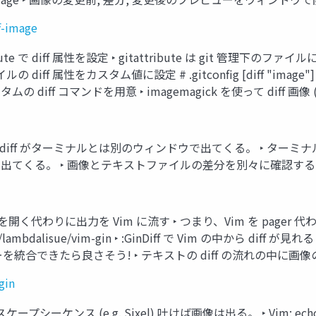
f-image
tribute で diff 属性を設定 ‣ gitattribute は git 管
g ファイルの diff 属性をカスタム値に設定 # .gitconfig [diff "image"]
の diff コマンドを用意 ‣ imagemagick を使って diff 画像
• 画像の diff がターミナルとは別のウィンドウで出てくる。 ‣ 
出てくる。 ‣ 画像とテキストファイルの差分を別々に確認す
ウィンドウを開く代わりに出力を Vim に流す ‣ つまり、Vim を page
ub.com/lambdalisue/vim-gin ‣ :GinDiff で Vim の中から 
ーを統合できたら良さそう! ‣ テキストの diff の流れの中に画像の d
gin
プシーケンス (e.g. Sixel) 吐けば画像は出る。 ‣ Vim: echora