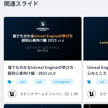
関連スライド
猫でも分かるUnreal Engineの学び方 -
Unreal E
超初心者向け編 - 2023 v1.0
心なところ
ue4
ue5
ue-beginner
ue5
エピック ゲームズ ジャパン
1.7M
エピ