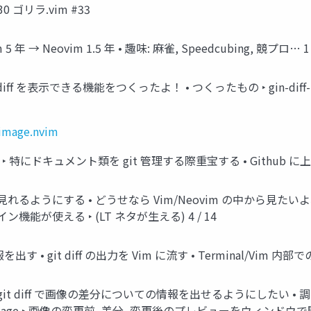
30 ゴリラ.vim #33
5 年 → Neovim 1.5 年 • 趣味: 麻雀, Speedcubing, 競プロ… 1 
を表示できる機能をつくったよ！ • つくったもの ‣ gin-diff-image.nvi
-image.nvim
ない? ‣ 特にドキュメント類を git 管理する際重宝する • Github
ff 見れるようにする • どうせなら Vim/Neovim の中から見たいよね?
機能が使える ‣ (LT ネタが生える) 4 / 14
 • git diff の出力を Vim に流す • Terminal/Vim 内部で
は git diff で画像の差分についての情報を出せるようにしたい • 調べ
it-diff-image ‣ 画像の変更前, 差分, 変更後のプレビューをウィンドウ