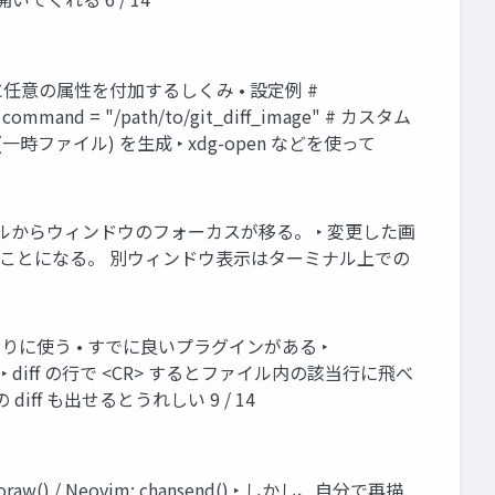
理下のファイルに任意の属性を付加するしくみ • 設定例 #
 command = "/path/to/git_diff_image" # カスタム
 (一時ファイル) を生成 ‣ xdg-open などを使って
ターミナルからウィンドウのフォーカスが移る。 ‣ 変更した画
ることになる。 別ウィンドウ表示はターミナル上での
r 代わりに使う • すでに良いプラグインがある ‣
diff が見れる ‣ diff の行で <CR> するとファイル内の該当行に飛べ
iff も出せるとうれしい 9 / 14
w() / Neovim: chansend() ‣ しかし、自分で再描