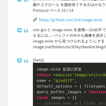
画やスクロール を面倒見てやるのはかなり大変... • 3rd
Protocol ベース 10 / 14
https://github.com/3rd/image.nvim
vim-gin と image.nvim を連携 • 
12.
せるには... ‣ バッファの中から画像を表示した
image.nvim から見つけられるよう にする # git di
image:/var/folders/nv/b54yz9wn6m34xgd
[beta]
13.
return
require
(
"image/utils/d
name = 
"gindiff"
,

default_options = { filetypes
query_buffer_images = 
functio
local
-- iterate over all lines in 