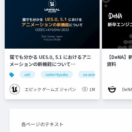
猫でも分かる UE5.0, 5.1 におけるアニ
【DeNA】
メーションの新機能について
資料
【CEDEC+KYUSHU 2022】
ue5
cedec+kyushu
ue-animation
ue-opt
エピック ゲームズ ジャパン
1M
De
各ページのテキスト