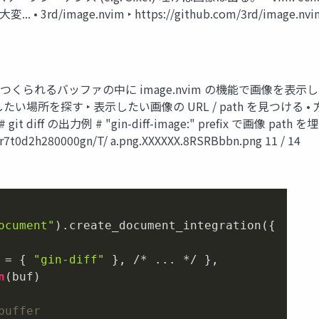
/image.nvim ‣ https://github.com/3rd/image.nv
:GinDiff でつくられるバッファの中に image.nvim の機能で画像を
い場所を探す ‣ 表示したい画像の URL / path を見つける • 方
ff の出力例 # "gin-diff-image:" prefix で画像 path を埋めこむ 
r7t0d2h280000gn/T/ a.png.XXXXXX.8RSRBbbn.png 11 / 14
ocument"
).create_document_integration({

 = { 
"gin-diff"
 }, /* ... */ },

n
(buf)
buffer