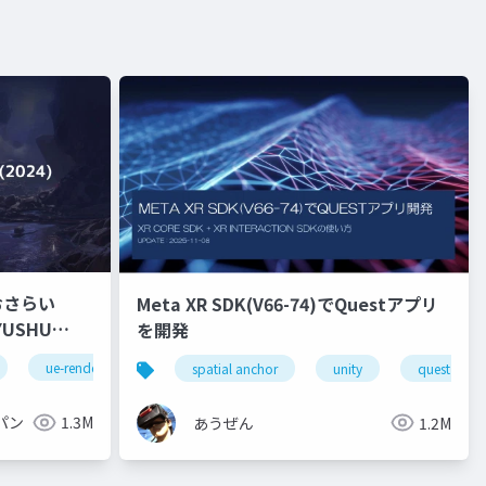
おさらい
Meta XR SDK(V66-74)でQuestアプリ
を開発
ue-rendering
spatial anchor
unity
quest pro
パン
1.3M
あうぜん
1.2M