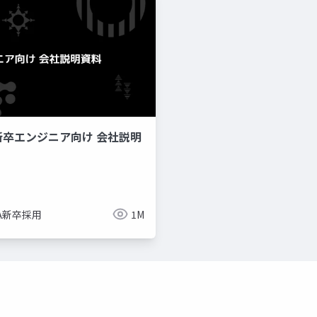
新卒エンジニア向け 会社説明
imize
ue-bp
ue-physics
ue-sequencer
NA新卒採用
1M