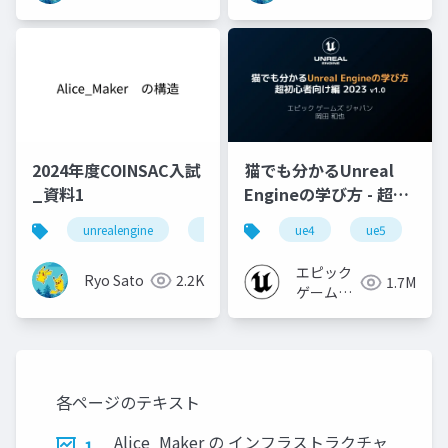
2024年度COINSAC入試
猫でも分かるUnreal
_資料1
Engineの学び方 - 超初
心者向け編 - 2023 v1.0
unrealengine
ac入試
ue4
ue5
u
エピック
Ryo Sato
2.2K
1.7M
ゲームズ
ジャパン
各ページのテキスト
Alice_Maker の インフラストラクチャ
1.