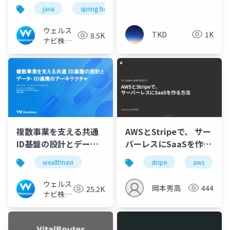
術 〜Spring Cloud
なJob実行
java
spring boot
aws
wealthnavi
GatewayとPub/Subの
実践〜
ウェルス
TKD
1K
8.5K
ナビ株式
会社 技術
広報チー
ム
複数事業を支える共通
AWSとStripeで、 サー
ID基盤の設計とデー
バーレスにSaaSを作る
タ・ID連携のアーキテ
方法 - JP_Stripes会津
wealthnavi
stripe
aws
クチャ
2025
ウェルス
岡本秀高
444
25.2K
ナビ株式
会社 技
術広報チ
ーム