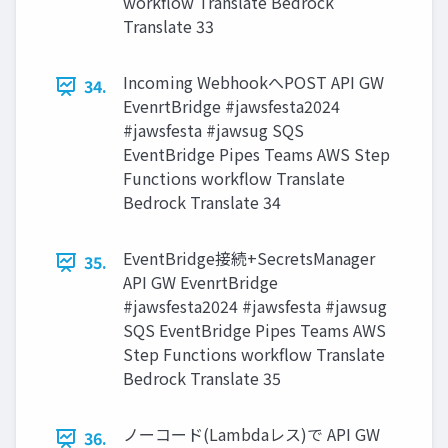
workflow Translate Bedrock
Translate 33
Incoming WebhookへPOST API GW
34.
EvenrtBridge #jawsfesta2024
#jawsfesta #jawsug SQS
EventBridge Pipes Teams AWS Step
Functions workflow Translate
Bedrock Translate 34
EventBridge接続+SecretsManager
35.
API GW EvenrtBridge
#jawsfesta2024 #jawsfesta #jawsug
SQS EventBridge Pipes Teams AWS
Step Functions workflow Translate
Bedrock Translate 35
ノーコード(Lambdaレス)で API GW
36.