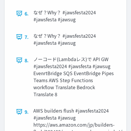
なぜ？Why？ #jawsfesta2024
6.
#jawsfesta #jawsug
なぜ？Why？ #jawsfesta2024
7.
#jawsfesta #jawsug
ノーコード(Lambdaレス)で API GW
8.
#jawsfesta2024 #jawsfesta #jawsug
EvenrtBridge SQS EventBridge Pipes
Teams AWS Step Functions
workflow Translate Bedrock
Translate 8
AWS builders flush #jawsfesta2024
9.
#jawsfesta #jawsug
https://aws.amazon.com/jp/builders-