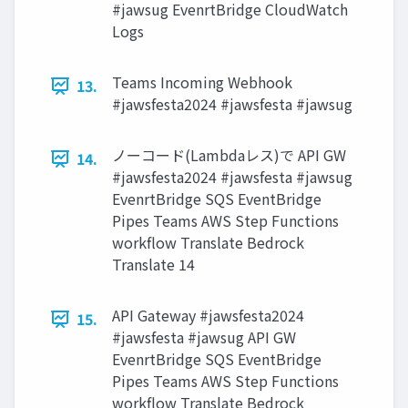
#jawsug EvenrtBridge CloudWatch
Logs
Teams Incoming Webhook
13.
#jawsfesta2024 #jawsfesta #jawsug
ノーコード(Lambdaレス)で API GW
14.
#jawsfesta2024 #jawsfesta #jawsug
EvenrtBridge SQS EventBridge
Pipes Teams AWS Step Functions
workflow Translate Bedrock
Translate 14
API Gateway #jawsfesta2024
15.
#jawsfesta #jawsug API GW
EvenrtBridge SQS EventBridge
Pipes Teams AWS Step Functions
workflow Translate Bedrock