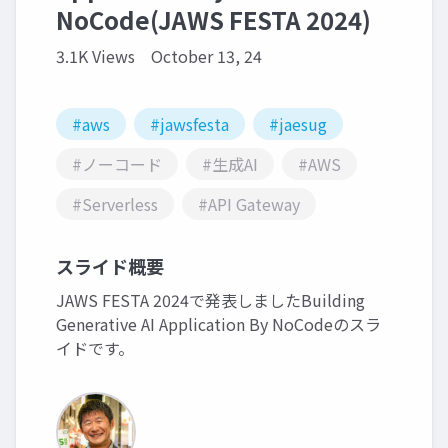
NoCode(JAWS FESTA 2024)
3.1K Views
October 13, 24
#aws
#jawsfesta
#jaesug
#ノーコード
#生成AI
#AWS
#Serverless
#API Gateway
スライド概要
JAWS FESTA 2024で発表しましたBuilding
Generative AI Application By NoCodeのスラ
イドです。