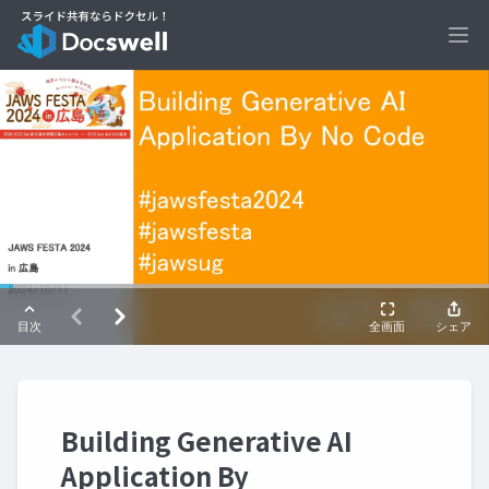
Ope
Building Generative AI
Application By