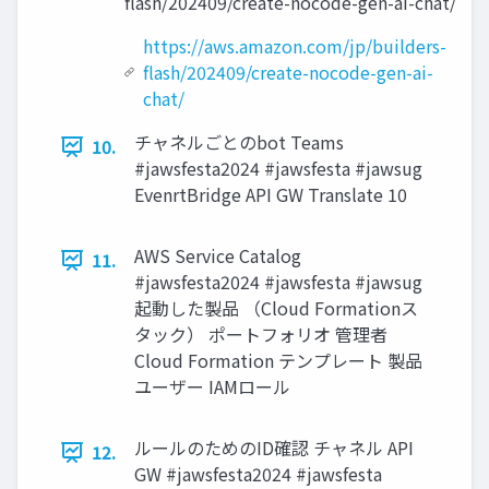
flash/202409/create-nocode-gen-ai-chat/
https://aws.amazon.com/jp/builders-
flash/202409/create-nocode-gen-ai-
chat/
チャネルごとのbot Teams
10.
#jawsfesta2024 #jawsfesta #jawsug
EvenrtBridge API GW Translate 10
AWS Service Catalog
11.
#jawsfesta2024 #jawsfesta #jawsug
起動した製品 （Cloud Formationス
タック） ポートフォリオ 管理者
Cloud Formation テンプレート 製品
ユーザー IAMロール
ルールのためのID確認 チャネル API
12.
GW #jawsfesta2024 #jawsfesta