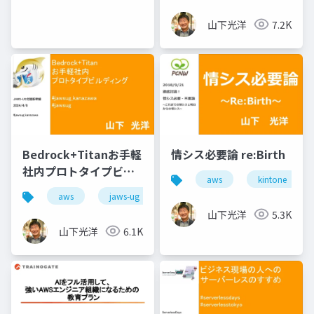
山下光洋
7.2K
Bedrock+Titanお手軽
情シス必要論 re:Birth
社内プロトタイプビル
aws
kintone
ディング
aws
jaws-ug
山下光洋
5.3K
山下光洋
6.1K