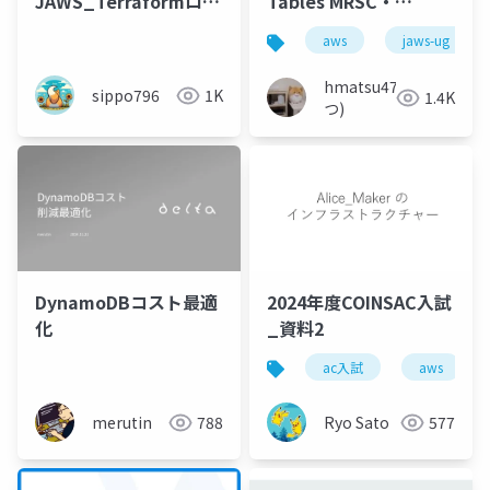
JAWS_Terraformロッ
Tables MRSC・
クを調べてみたら、S3
pgvector 0.8.0・
aws
jaws-ug
アップデートに出会っ
caching_sha2_password
た話
関連アップデート
hmatsu47(ま
sippo796
1K
1.4K
つ)
DynamoDBコスト最適
2024年度COINSAC入試
化
_資料2
ac入試
aws
merutin
788
Ryo Sato
577