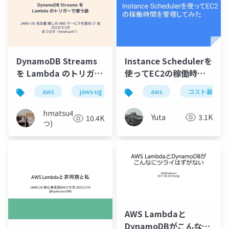
DynamoDB Streams
Instance Schedulerを
を Lambda のトリガー
使ってEC2の稼働時間
で使う話
を管理してみた
aws
jaws-ug
dynamodb
aws
lambda
コスト最適化
hmatsu47(ま
Yuta
3.1K
10.4K
つ)
AWS Lambdaと
DynamoDBがこんなに