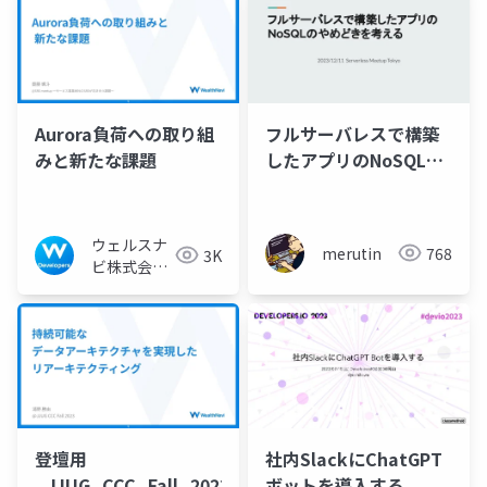
Aurora負荷への取り組
フルサーバレスで構築
みと新たな課題
したアプリのNoSQLの
やめどきを考える
ウェルスナ
merutin
768
3K
ビ株式会社
技術広報チ
ーム
登壇用
社内SlackにChatGPT
_JJUG_CCC_Fall_2023_WealthNavi
ボットを導入する