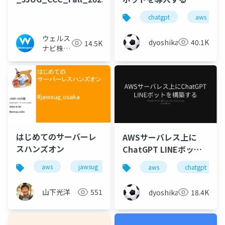
chatgpt
aws
ウェルス
dyoshikawa
40.1K
14.5K
ナビ株式
会社 技
術広報チ
ーム
はじめてのサーバーレ
AWSサーバレス上に
スハンズオン
ChatGPT LINEボット
を構築する
aws
jawsug
aws
chatgpt
山下光洋
551
dyoshikawa
18.4K