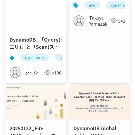
インデックスと排他制
aws
dynamodb
御―
Takuya
543
Yamazaki
DynamoDB_「Query(ク
エリ)」と「Scan(スキ
ャン)」の読み取り方の
dynamodb
query
scan
rcu
cost
違いとコストについて
タケシ
>100
20250122_Fin-
DynamoDB Global