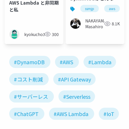
AWS Lambda と非同期
ツライはずがない
と私
ssmjp
aws
#ssmjp
NAKAYAMA
8.1K
Masahiro
kyokucho1989
300
#DynamoDB
#AWS
#Lambda
#コスト削減
#API Gateway
#サーバーレス
#Serverless
#ChatGPT
#AWS Lambda
#IoT