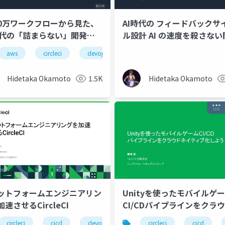
800万ワークフローから見た、
AI時代の フィードバックサ
 時代の「詰まらない」開発戦
ル設計 AI の速度を殺さない
フローの作り方
aws
circleci
devops
ai駆動開発
Hidetaka Okamoto
1.5K
Hidetaka Okamoto
ットフォームエンジニアリン
Unityを使ったモバイルゲ
速させるCircleCI
CI/CDパイプラインをクラ
イティブ化しよう
circleci
cicd
devops
platform
circleci
kubernetes
cicd