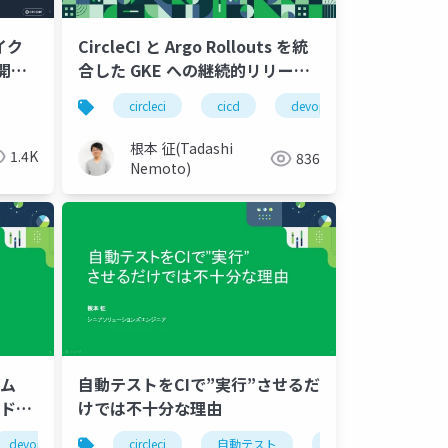
イク
CircleCI と Argo Rollouts を統
開発
合した GKE への継続的リリース
基盤
circleci
cicd
devops
kubernetes
根本 征(Tadashi
1.4K
836
Nemoto)
ーム
自動テストをCIで”実行”させるだ
ウドネ
けでは不十分な理由
devops
unity
circleci
ゲーム
自動テスト
モバイル
cicd
ios
テスト
an