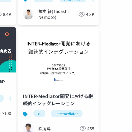
根本 征(Tadashi
8.4K
4.3K
Nemoto)
ar-
INTER-Mediator開発における継
elasticsearch
elastic cloud
続的インテグレーション
>100
ci
intermediator
松尾篤
455