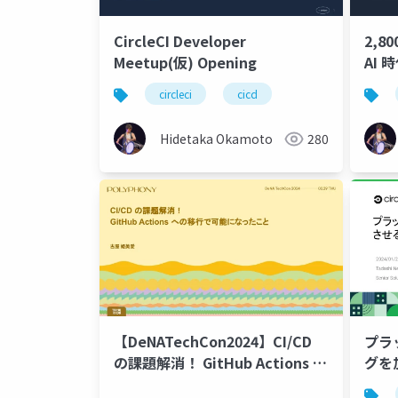
CircleCI Developer
2,
Meetup(仮) Opening
AI
略
circleci
cicd
Hidetaka Okamoto
280
【DeNATechCon2024】CI/CD
プラ
の課題解消！ GitHub Actions へ
グを加
の移行で可能になったこと