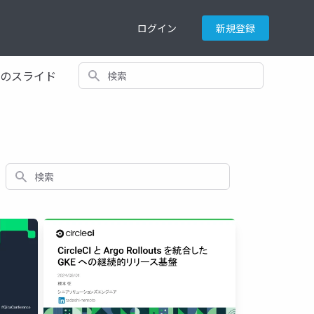
ログイン
新規登録
検索
てのスライド
検索