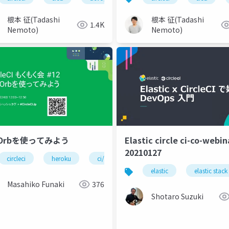
根本 征(Tadashi
根本 征(Tadashi
1.4K
Nemoto)
Nemoto)
Orbを使ってみよう
Elastic circle ci-co-webin
20210127
circleci
heroku
ci/cd
container
devops
ci/cd
elastic
elastic stack
Masahiko Funaki
376
Shotaro Suzuki