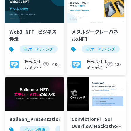
Web3_NFT_ビジネス
メタルジークレーパネ
伴走
ルxNFT
nftマーケティング
nft
nftマーケティング
web3
新規事業開
株式会社
株式会社ル
>100
188
ルミアデ
ミアデス・
ス・ソリ
ソリューシ
ューショ
ョン
ン
Balloon_Presentation
ConvictionFi | Sui
Overflow Hackathon
バルーン装飾
nftマーケティング
エモーショナル