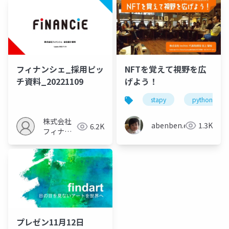
フィナンシェ_採用ピッ
NFTを覚えて視野を広
チ資料_20221109
げよう！
stapy
python
株式会社
abenben.eth
1.3K
6.2K
フィナン
シェ
プレゼン11月12日