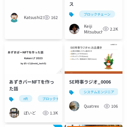
ス
ブロックチェーン
Katsushi21
162
Keiji
2.2K
Mitsubuchi
あずきバーNFTを作っ
SE時事ラジオ_0006
た話
システムエンジニア
nft
ブロックチェーン
symbol
smart cont
Quatrex
106
ぼいど
1.3K