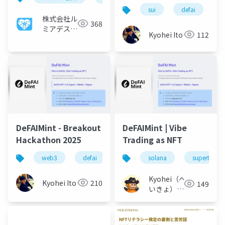
2025
sui
defai
w
株式会社ル
368
ミアデス・
Kyohei Ito
112
ソリューシ
ョン
DeFAIMint - Breakout
DeFAIMint | Vibe
Hackathon 2025
Trading as NFT
web3
defai
nft
solana
defi
solana
superteam
Kyohei（へ
Kyohei Ito
210
149
いきょ） /
ARM3rd