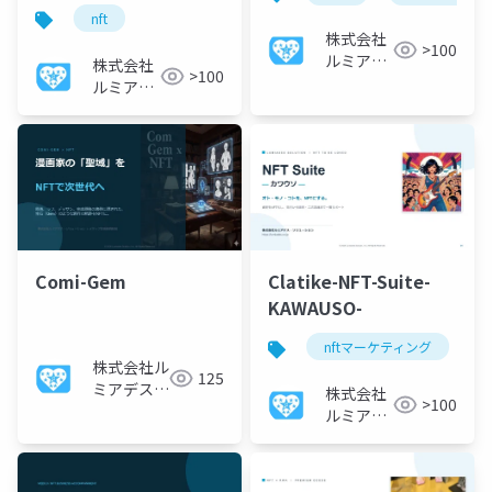
nft
株式会社
>100
ルミアデ
株式会社
>100
ス・ソリ
ルミアデ
ューショ
ス・ソリ
ン
ューショ
ン
Comi-Gem
Clatike-NFT-Suite-
KAWAUSO-
nftマーケティング
株式会社ル
125
ミアデス・
株式会社
>100
ソリューシ
ルミアデ
ョン
ス・ソリ
ューショ
ン