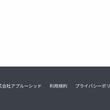
llm
defi
move
suioverflowhackathon2025
式会社アプルーシッド
利用規約
プライバシーポ