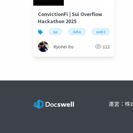
ConvictionFi | Sui Overflow
Hackathon 2025
sui
defai
web3
ai
Kyohei Ito
112
運営：株