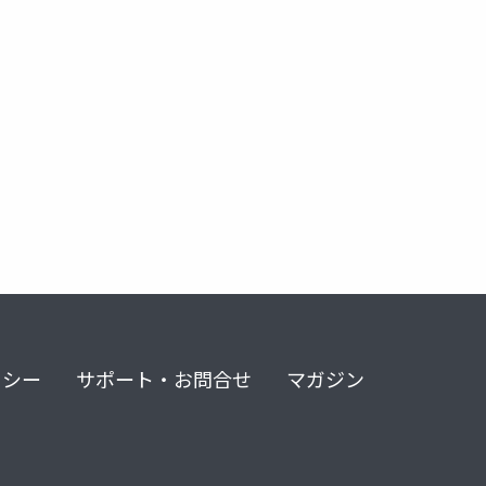
wormhole
mystenlabs
walrus
privy
リシー
サポート・お問合せ
マガジン