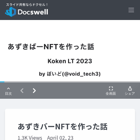
Ope
あずきバーNFTを作った話
1.3K Views
April 02, 23