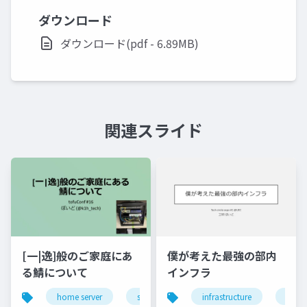
ダウンロード
ダウンロード(pdf - 6.89MB)
関連スライド
[一|逸]般のご家庭にあ
僕が考えた最強の部内
る鯖について
インフラ
home server
server operation
infrastructure
network
serve
so