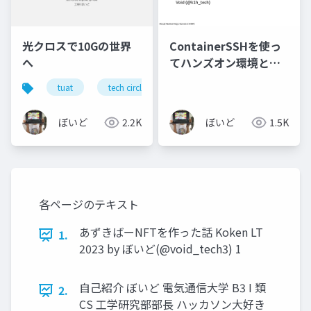
光クロスで10Gの世界
ContainerSSHを使っ
へ
てハンズオン環境とし
て使える リッチなFaaS
tuat
tech circle expo
を作ろう
ぼいど
2.2K
ぼいど
1.5K
各ページのテキスト
あずきばーNFTを作った話 Koken LT
1.
2023 by ぼいど(@void_tech3) 1
自己紹介 ぼいど 電気通信大学 B3 I 類
2.
CS 工学研究部部長 ハッカソン大好き