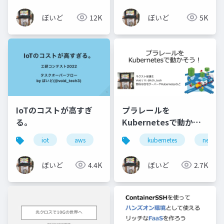
ぼいど
12K
ぼいど
5K
IoTのコストが高すぎ
プラレールを
る。
Kubernetesで動かそ
う！
iot
aws
ambient
kubernetes
mdash
networ
infulu
ぼいど
4.4K
ぼいど
2.7K