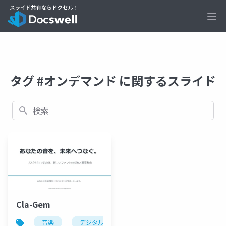
Ope
タグ #オンデマンド に関するスライド
検索
Cla-Gem
音楽
デジタル資産
nft
オンデマンド