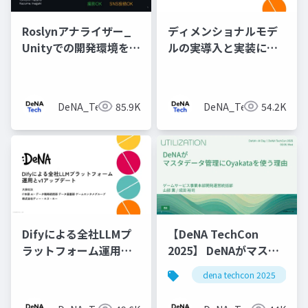
Roslynアナライザー_
ディメンショナルモデ
Unityでの開発環境を改
ルの実導入と実装につ
善するための静的解析
いて
の仕組みの構築
DeNA_Tech
85.9K
DeNA_Tech
54.2K
Difyによる全社LLMプ
【DeNA TechCon
ラットフォーム運用と
2025】 DeNAがマスタ
v1アップデート
データ管理にOyakata
dena techcon 2025
を使う理由