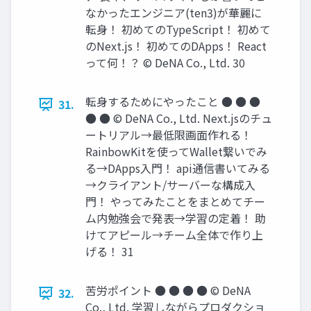
なかったエンジニア(ten3)が華麗に
転⾝！ 初めてのTypeScript！ 初めて
のNext.js！ 初めてのDApps！ React
って何！？ © DeNA Co., Ltd. 30
転⾝するためにやったこと ● ● ●
31.
● ● © DeNA Co., Ltd. Next.jsのチュ
ートリアル→最低限画⾯作れる！
RainbowKitを使ってWallet繋いでみ
る→DApps⼊⾨！ api通信書いてみる
→クライアント/サーバーな構成⼊
⾨！ やってみたことをまとめてチー
ム内勉強会で発表→学習の定着！ 助
けてアピール→チーム全体で作り上
げる！ 31
苦労ポイント ● ● ● ● © DeNA
32.
Co., Ltd. 学習しながらプロダクショ