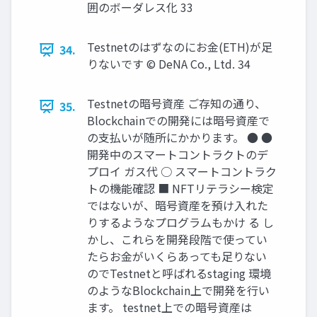
囲のボーダレス化 33
Testnetのはずなのにお⾦(ETH)が⾜
34.
りないです © DeNA Co., Ltd. 34
Testnetの暗号資産 ご存知の通り、
35.
Blockchainでの開発には暗号資産で
の⽀払いが随所にかかります。 ● ●
開発中のスマートコントラクトのデ
プロイ ガス代 ○ スマートコントラク
トの機能確認 ■ NFTリテラシー検定
ではないが、暗号資産を預け⼊れた
りするようなプログラムもかけ る し
かし、これらを開発段階で使ってい
たらお⾦がいくらあっても⾜りない
のでTestnetと呼ばれるstaging 環境
のようなBlockchain上で開発を⾏い
ます。 testnet上での暗号資産は