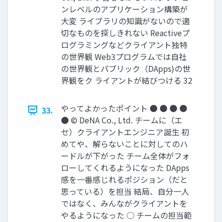
ンレベルのアプリケーション構築が
⼤変 ライブラリの知識がないので適
切なものを探しきれない Reactiveプ
ログラミングなどクライアント独特
の世界観 Web3プログラムでは⾃社
の世界観とパブリック（DApps)の世
界観をク ライアントが結びつける 32
やってよかったポイント ● ● ● ●
33.
● © DeNA Co., Ltd. チームに（エ
セ）クライアントエンジニア誕⽣ 初
めてや、解らないことに対してのハ
ードルが下がった チーム全体がフォ
ローしてくれるようになった DApps
感を⼀番感じれるポジション（だと
思っている）を担当 結局、⾃分⼀⼈
ではなく、みんながクライアントを
やるようになった ○ チームの担当範