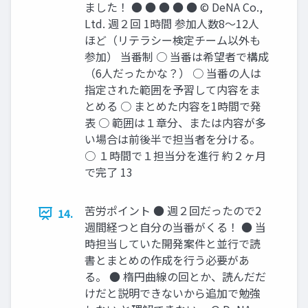
ました！ ● ● ● ● ● © DeNA Co.,
Ltd. 週２回 1時間 参加⼈数8〜12⼈
ほど（リテラシー検定チーム以外も
参加） 当番制 ○ 当番は希望者で構成
（6⼈だったかな？） ○ 当番の⼈は
指定された範囲を予習して内容をま
とめる ○ まとめた内容を1時間で発
表 ○ 範囲は１章分、または内容が多
い場合は前後半で担当者を分ける。
○ １時間で１担当分を進⾏ 約２ヶ⽉
で完了 13
苦労ポイント ● 週２回だったので2
14.
週間経つと⾃分の当番がくる！ ● 当
時担当していた開発案件と並⾏で読
書とまとめの作成を⾏う必要があ
る。 ● 楕円曲線の回とか、読んだだ
けだと説明できないから追加で勉強