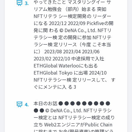
やってきたこと マスタリングイー サ
3.
リアム勉強会 （部内）始まる 突如
NFTリテラ シー検定開発の リーダー
になる 2022/12 2022/09 Pickﬁveの開
発に関 わる © DeNA Co., Ltd. NFTリ
テラシー検 定の開発に参加 NFTリテ
ラシー検 定リリース（今度 こそ本当
に） 2023/08 2023/04 2023/06
2023/02 2022/10 中途採⽤で⼊社
ETHGlobal Waterlooにも出る
ETHGlobal Tokyo に出場 2024/10
NFTリテラシー検 定リリースして、 す
ぐにメンテに⼊ る 3
本⽇のお話 ● ● ● ● ● ● ● ● ●
4.
● ● © DeNA Co., Ltd. NFTリテラシ
ー検定とは NFTリテラシー検定の成り
⽴ち Web2エンジニアがPublic Chain
に挑むまで お⾦(暗号資産)の管理どう