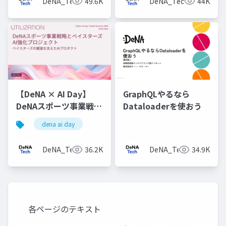
DeNA_Tech
49.6K
DeNA_Tech
44K
【DeNA × AI Day】
GraphQLやるなら
DeNAスポーツ事業戦略
Dataloaderを使おう
とベイスターズAI強化
dena ai day
プロジェクト
DeNA_Tech
36.2K
DeNA_Tech
34.9K
各ページのテキスト