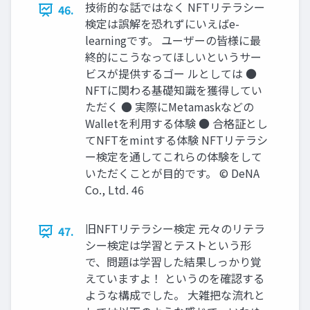
技術的な話ではなく NFTリテラシー
46.
検定は誤解を恐れずにいえばe-
learningです。 ユーザーの皆様に最
終的にこうなってほしいというサー
ビスが提供するゴー ルとしては ●
NFTに関わる基礎知識を獲得してい
ただく ● 実際にMetamaskなどの
Walletを利⽤する体験 ● 合格証とし
てNFTをmintする体験 NFTリテラシ
ー検定を通してこれらの体験をして
いただくことが⽬的です。 © DeNA
Co., Ltd. 46
旧NFTリテラシー検定 元々のリテラ
47.
シー検定は学習とテストという形
で、問題は学習した結果しっかり覚
えていますよ！ というのを確認する
ような構成でした。 ⼤雑把な流れと