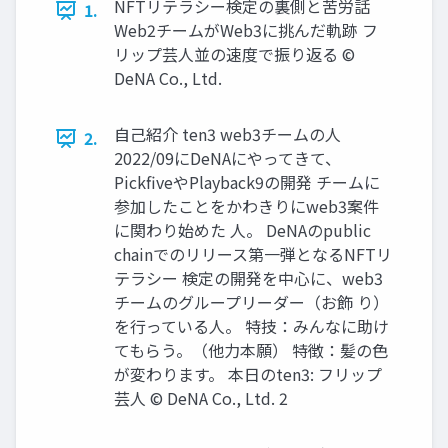
NFTリテラシー検定の裏側と苦労話
1.
Web2チームがWeb3に挑んだ軌跡 フ
リップ芸⼈並の速度で振り返る ©
DeNA Co., Ltd.
⾃⼰紹介 ten3 web3チームの⼈
2.
2022/09にDeNAにやってきて、
PickﬁveやPlayback9の開発 チームに
参加したことをかわきりにweb3案件
に関わり始めた ⼈。 DeNAのpublic
chainでのリリース第⼀弾となるNFTリ
テラシー 検定の開発を中⼼に、web3
チームのグループリーダー（お飾 り）
を⾏っている⼈。 特技：みんなに助け
てもらう。（他⼒本願） 特徴：髪の⾊
が変わります。 本⽇のten3: フリップ
芸⼈ © DeNA Co., Ltd. 2