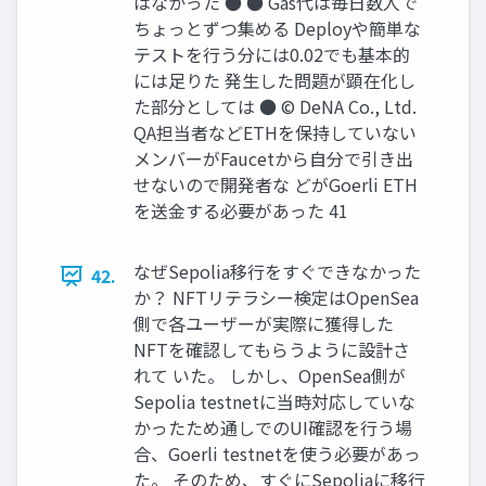
はなかった ● ● Gas代は毎⽇数⼈で
ちょっとずつ集める Deployや簡単な
テストを⾏う分には0.02でも基本的
には⾜りた 発⽣した問題が顕在化し
た部分としては ● © DeNA Co., Ltd.
QA担当者などETHを保持していない
メンバーがFaucetから⾃分で引き出
せないので開発者な どがGoerli ETH
を送⾦する必要があった 41
なぜSepolia移⾏をすぐできなかった
42.
か？ NFTリテラシー検定はOpenSea
側で各ユーザーが実際に獲得した
NFTを確認してもらうように設計さ
れて いた。 しかし、OpenSea側が
Sepolia testnetに当時対応していな
かったため通しでのUI確認を⾏う場
合、Goerli testnetを使う必要があっ
た。 そのため、すぐにSepoliaに移⾏