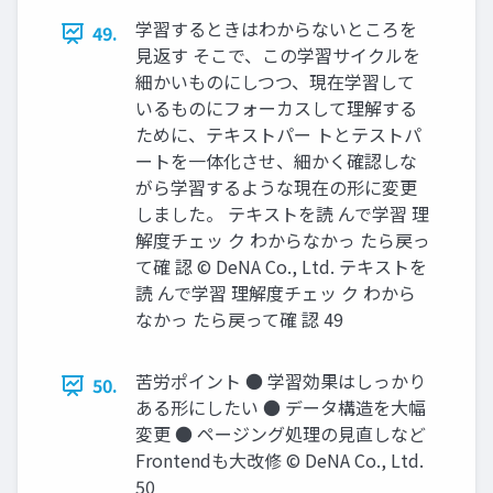
学習するときはわからないところを
49.
⾒返す そこで、この学習サイクルを
細かいものにしつつ、現在学習して
いるものにフォーカスして理解する
ために、テキストパー トとテストパ
ートを⼀体化させ、細かく確認しな
がら学習するような現在の形に変更
しました。 テキストを読 んで学習 理
解度チェッ ク わからなかっ たら戻っ
て確 認 © DeNA Co., Ltd. テキストを
読 んで学習 理解度チェッ ク わから
なかっ たら戻って確 認 49
苦労ポイント ● 学習効果はしっかり
50.
ある形にしたい ● データ構造を⼤幅
変更 ● ページング処理の⾒直しなど
Frontendも⼤改修 © DeNA Co., Ltd.
50