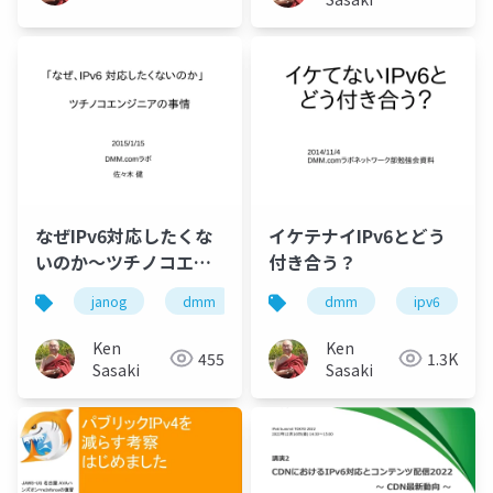
なぜIPv6対応したくな
イケテナイIPv6とどう
いのか〜ツチノコエン
付き合う？
ジニアの事情
janog
dmm
ipv6
dmm
ipv6
Ken
Ken
455
1.3K
Sasaki
Sasaki