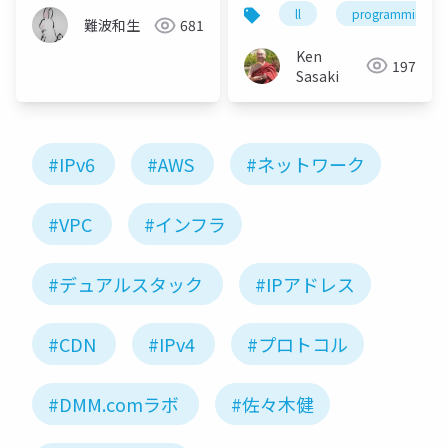
phpapp02
AWS
ll
programming
難波和生
681
Ken
197
Sasaki
#IPv6
#AWS
#ネットワーク
#VPC
#インフラ
#デュアルスタック
#IPアドレス
#CDN
#IPv4
#プロトコル
#DMM.comラボ
#佐々木健