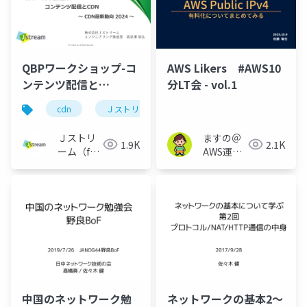
QBPワークショップ-コ
AWS Likers #AWS10
ンテンツ配信と
分LT会 - vol.1
CDN_20240126
cdn
Ｊストリーム
ネットワーク
Ｊストリ
ますの＠
1.9K
2.1K
ーム（for
AWS運用
Engineer）
保守 Lv1.1
中国のネットワーク勉
ネットワークの基本2〜