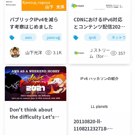
パブリックIPv4を減ら
CDNにおけるIPv6対応
す考察はじめました
とコンテンツ配信2022
～ CDN最新動向 ～
aws
jaws-ug
ipv6
ネットワーク
Ｊストリー
山下光洋
3.1K
357
ム（for
Engineer）
Don't think about
the difficulty Let's
20110820-ll-
try to connect easy
110821232718-
to IPv6 network with