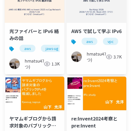
光ファイバーと IPv6 絡
AWS で試して学ぶ IPv6
みの話
aws
vpc
i
aws
jaws-ug
ipv6
hmatsu47(ま
3.7K
つ)
hmatsu47(ま
1.3K
つ)
ヤマムギブログから請
re:Invent2024考察と
求対象のパブリック
pre:Invent