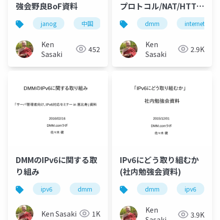
強会野良BoF資料
プロトコル/NAT/HTTP
通信の中身
janog
中国
ネットワーク
dmm
インターネット
internet
Ken
Ken
452
2.9K
Sasaki
Sasaki
DMMのIPv6に関する取
IPv6にどう取り組むか
り組み
(社内勉強会資料)
ipv6
dmm
ネットワーク
dmm
ipv6
Ken
Ken Sasaki
1K
3.9K
Sasaki