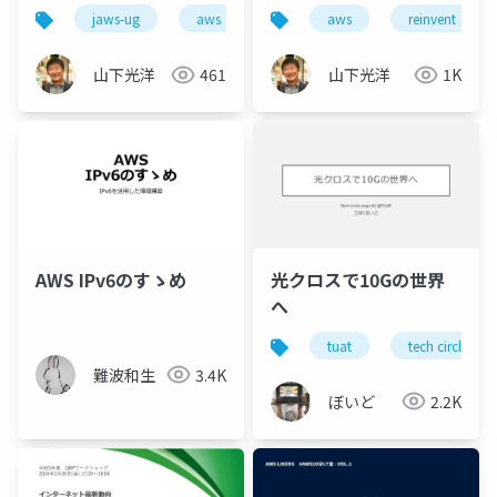
IPv4を殲滅しました
jaws-ug
aws
aws
reinvent
山下光洋
461
山下光洋
1K
AWS IPv6のすゝめ
光クロスで10Gの世界
へ
tuat
tech circle exp
難波和生
3.4K
ぼいど
2.2K