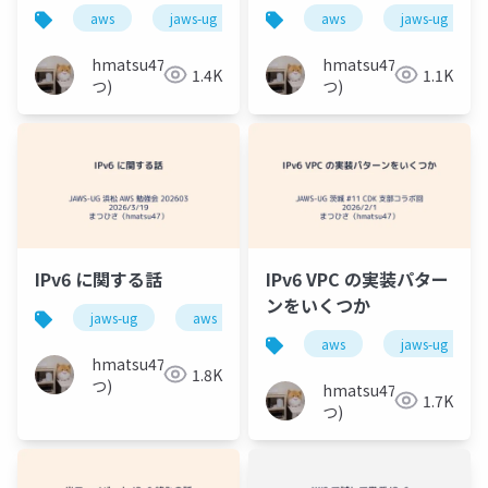
IPv4/v6 パケットをル
aws
jaws-ug
ipv6
aws
jaws-ug
ーティングしよう！
hmatsu47(ま
hmatsu47(ま
1.4K
1.1K
つ)
つ)
IPv6 に関する話
IPv6 VPC の実装パター
ンをいくつか
jaws-ug
aws
aws
jaws-ug
hmatsu47(ま
1.8K
つ)
hmatsu47(ま
1.7K
つ)