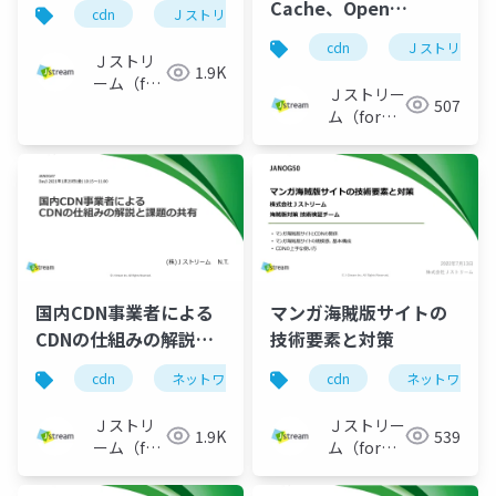
CDN_20240126
Cache、Open
cdn
Ｊストリーム
ネットワーク
Caching を触ってみ
cdn
Ｊストリーム
た。
Ｊストリ
1.9K
ーム（for
_JANOG53_20240119
Ｊストリー
507
Engineer）
ム（for
Engineer）
国内CDN事業者による
マンガ海賊版サイトの
CDNの仕組みの解説と
技術要素と対策
課題の共有
cdn
ネットワーク
janog
cdn
オリジンサーバ
ネットワーク
Ｊストリ
Ｊストリー
1.9K
539
ーム（for
ム（for
Engineer）
Engineer）