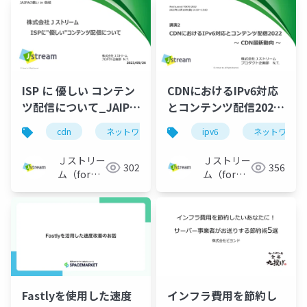
ISP に 優しい コンテン
CDNにおけるIPv6対応
ツ配信について_JAIPA
とコンテンツ配信2022
の集い in 壱岐_会社紹
～ CDN最新動向 ～
cdn
ネットワーク
jaipa
ipv6
ネットワーク
介
Ｊストリー
Ｊストリー
302
356
ム（for
ム（for
Engineer）
Engineer）
Fastlyを使用した速度
インフラ費用を節約し