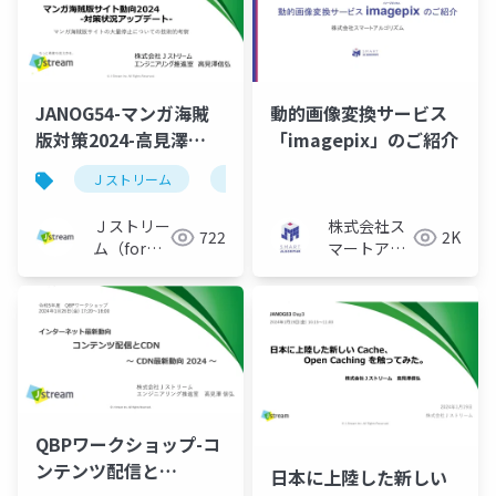
JANOG54-マンガ海賊
動的画像変換サービス
版対策2024-高見澤
「imagepix」のご紹介
_20240703
Ｊストリーム
janog
cdn
Ｊストリー
株式会社ス
722
2K
ム（for
マートアル
Engineer）
ゴリズム
QBPワークショップ-コ
ンテンツ配信と
日本に上陸した新しい