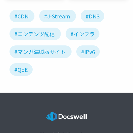
#CDN
#J-Stream
#DNS
#コンテンツ配信
#インフラ
#マンガ海賊版サイト
#IPv6
#QoE