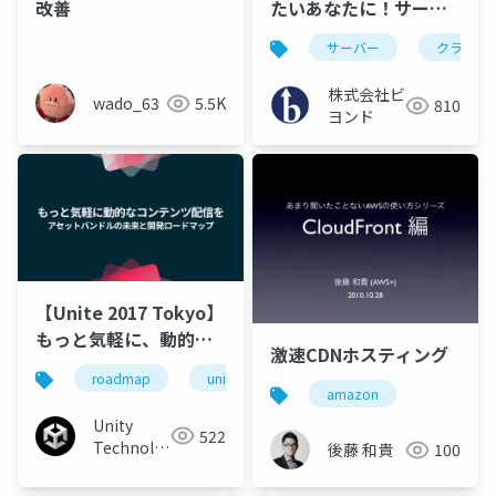
改善
たいあなたに！サーバ
ー事業者がお送りする
サーバー
クラウド
節約術5選
株式会社ビ
wado_63
5.5K
810
ヨンド
【Unite 2017 Tokyo】
もっと気軽に、動的な
激速CDNホスティング
コンテンツ配信を ～ア
roadmap
unite
unity
unity3d
開
セットバンドルの未来
amazon
と開発ロードマップ
Unity
522
Technologies
後藤 和貴
100
Japan