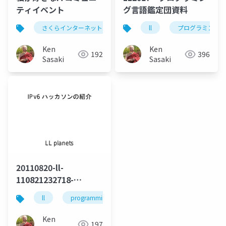
ティイベント
グ言語鑑定団資料
さくらインターネット
janog
ll
ssmjp
プログラミング言
cross
Ken
Ken
192
396
Sasaki
Sasaki
20110820-ll-
110821232718-
phpapp02
ll
programming
hackathon
ipv6
Ken
197