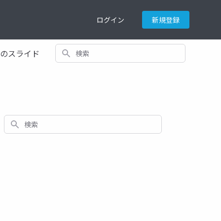
ログイン
新規登録
検索
てのスライド
検索