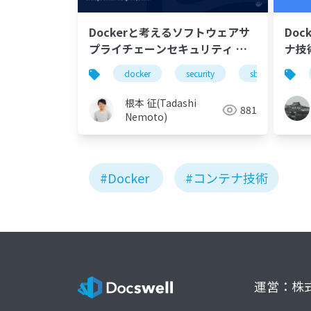
Dockerと考えるソフトウェアサ
Do
プライチェーンセキュリティ 〜
ナ技
ビジネスアジリティと安全を両立
docker
security
sbom
する、持続可能なコンテナ開発の
進め方〜
根本 征(Tadashi
881
Nemoto)
#Docker
#コンテナ技術
運営：株