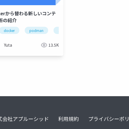
ckerから替わる新しいコンテ
術の紹介
コンテナ
docker
コンテナセキュリティ
podman
コンテナ
ソフトウェアサプライチェーン
Yuta
13.5K
式会社アプルーシッド
利用規約
プライバシーポ