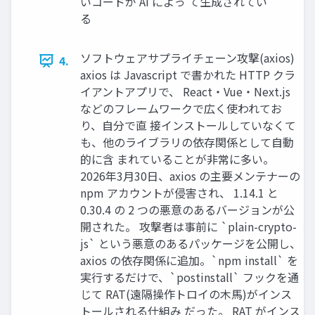
いコードが AI によっ て生成されてい
る
ソフトウェアサプライチェーン攻撃(axios)
4.
axios は Javascript で書かれた HTTP クラ
イアントアプリで、 React・Vue・Next.js
などのフレームワークで広く使われてお
り、自分で直 接インストールしていなくて
も、他のライブラリの依存関係として自動
的に含 まれていることが非常に多い。
2026年3月30日、axios の主要メンテナーの
npm アカウントが侵害され、 1.14.1 と
0.30.4 の 2 つの悪意のあるバージョンが公
開された。 攻撃者は事前に `plain-crypto-
js` という悪意のあるパッケージを公開し、
axios の依存関係に追加。`npm install` を
実行するだけで、`postinstall` フックを通
じて RAT(遠隔操作トロイの木馬)がインス
トールされる仕組み だった。 RAT がインス