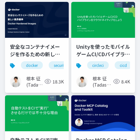
安全なコンテナイメー
Unityを使ったモバイル
ジを作るための新しい
ゲームCI/CDパイプライ
業界標準: Docker
ンをクラウドネイティ
docker
security
circleci
cicd
Hardened Images
ブ化しよう
根本 征
根本 征
18.3K
8.4K
(Tadashi
(Tadashi
Nemoto)
Nemoto)
自動テストをCIで”実
Docker MCP Catalog