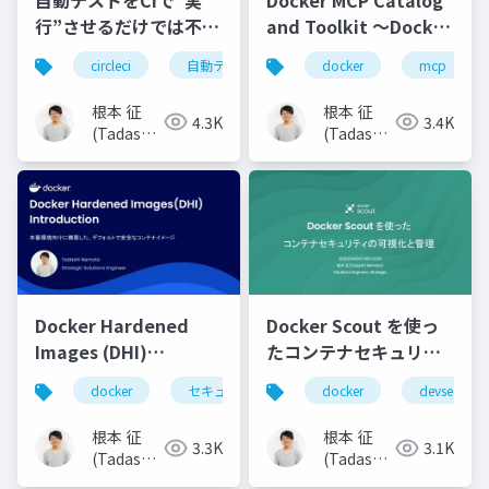
行”させるだけでは不十
and Toolkit 〜Docker
分な理由
コンテナで実現する、
circleci
自動テスト
cicd
docker
テスト自動化
mcp
簡単・安全な MCP サー
バーの管理〜
根本 征
根本 征
4.3K
3.4K
(Tadashi
(Tadashi
Nemoto)
Nemoto)
Docker Hardened
Docker Scout を使っ
Images (DHI)
たコンテナセキュリテ
Introduction 〜本番環
ィの可視化と管理
docker
セキュリティ
security
docker
devsecops
sbom
境向けに構築した、デ
フォルトで安全なコン
根本 征
根本 征
3.3K
3.1K
テナイメージ〜
(Tadashi
(Tadashi
Nemoto)
Nemoto)