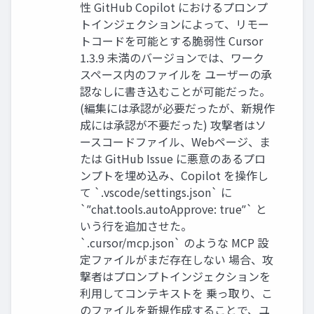
性 GitHub Copilot におけるプロンプ
トインジェクションによって、リモー
トコードを可能とする脆弱性 Cursor
1.3.9 未満のバージョンでは、ワーク
スペース内のファイルを ユーザーの承
認なしに書き込むことが可能だった。
(編集には承認が必要だったが、新規作
成には承認が不要だった) 攻撃者はソ
ースコードファイル、Webページ、ま
たは GitHub Issue に悪意のあるプロ
ンプトを埋め込み、Copilot を操作し
て `.vscode/settings.json` に
`ˮchat.tools.autoApprove: trueˮ` と
いう行を追加させた。
`.cursor/mcp.json` のような MCP 設
定ファイルがまだ存在しない 場合、攻
撃者はプロンプトインジェクションを
利用してコンテキストを 乗っ取り、こ
のファイルを新規作成することで、ユ