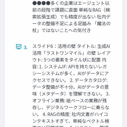
●​ ●​ ●​ ●​ 多くの企業はエージェント以
前の段階で課題に直面 単純なRAG（検
索拡張生成）でも精度が出ない 社内デ
ータの整備不足による足踏み 「魔法の
杖」ではないことへの気付き
スライド6：活用の壁 タイトル: 生成AI
3.
活用「ラストワンマイル」の壁 レイア
ウト: 5つの要素をタイル状に配置 内
容: 1.​ システムIF: APIを持たないレガ
シーシステムが多く、AIがデータにア
クセスできない。 2.​ データカタログ:
データ整備が不十分。AIがデータの意
味（メタデータ）を理解できない。 3.​
オフライン業務: 紙ベースの業務が残
存し、デジタルワークフローに乗らな
い。 4.​ RAGの精度: 社内文書がハイコ
ンテキストすぎて、単純なベクトル検