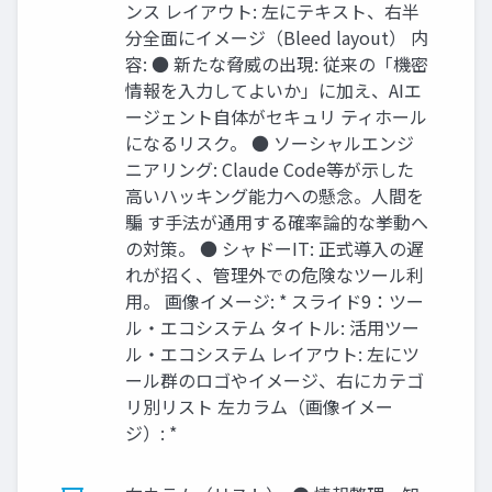
ンス レイアウト: 左にテキスト、右半
分全面にイメージ（Bleed layout） 内
容: ●​ 新たな脅威の出現: 従来の「機密
情報を入力してよいか」に加え、AIエ
ージェント自体がセキュリ ティホール
になるリスク。 ●​ ソーシャルエンジ
ニアリング: Claude Code等が示した
高いハッキング能力への懸念。人間を
騙 す手法が通用する確率論的な挙動へ
の対策。 ●​ シャドーIT: 正式導入の遅
れが招く、管理外での危険なツール利
用。 画像イメージ: * スライド9：ツー
ル・エコシステム タイトル: 活用ツー
ル・エコシステム レイアウト: 左にツ
ール群のロゴやイメージ、右にカテゴ
リ別リスト 左カラム（画像イメー
ジ）: *