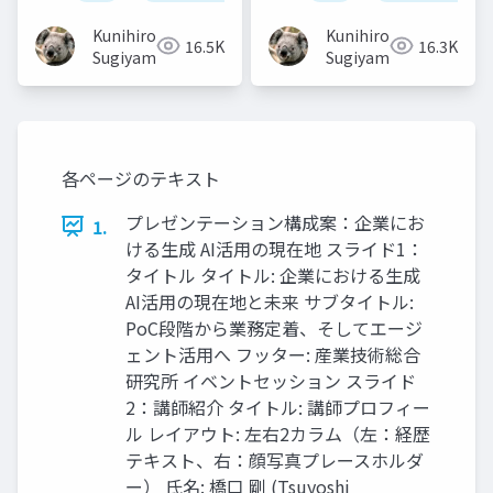
Kunihiro
Kunihiro
16.5K
16.3K
Sugiyama
Sugiyama
各ページのテキスト
プレゼンテーション構成案：企業にお
1.
ける生成 AI活用の現在地 スライド1：
タイトル タイトル: 企業における生成
AI活用の現在地と未来 サブタイトル:
PoC段階から業務定着、そしてエージ
ェント活用へ フッター: 産業技術総合
研究所 イベントセッション スライド
2：講師紹介 タイトル: 講師プロフィー
ル レイアウト: 左右2カラム（左：経歴
テキスト、右：顔写真プレースホルダ
ー） 氏名: 橋口 剛 (Tsuyoshi