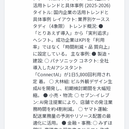
活用トレンドと具体事例 (2025-2026)
タイトル: 国内企業の活用トレンドと
具体事例 レイアウト: 業界別ケースス
タディ（4象限） トレンド概況: ●​
「とりあえず導入」から「実利追求」
へシフト。成功企業はKPIを「利用
率」ではなく「時間削減・品 質向上」
に設定している。 主な事例: ●​ 製造・
建設: ○​ パナソニック コネクト: 全社
導入したAIアシスタント
「ConnectAI」が1日5,800回利用され
定 着。 ○​ 大林組: ビル外観デザイン生
成AIを開発し、初期検討期間を大幅短
縮。 ●​ 小売・物流: ○​ セブン-イレブ
ン: AI発注提案により、店舗での発注業
務時間を約4割削減。 ○​ ヤマト運輸:
配送業務量の予測やリソース配置の最
適化に活用。 ●​ 金融・事務: ○​ みずほ