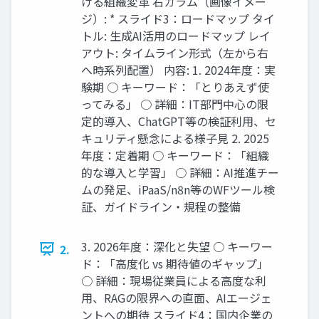
ける組織変革 右カラム（画像イメー
ジ）: * スライド3：ロードマップ タイ
トル: 生成AI活用のロードマップ レイ
アウト: タイムライン形式（左から右
へ時系列配置） 内容: 1.​ 2024年度：実
験期 ○​ キーワード：「とりあえず使
ってみる」 ○​ 詳細：IT部門中心の限
定的導入、ChatGPT等の検証利用、セ
キュリティ懸念による様子見 2.​ 2025
年度：定着期 ○​ キーワード：「組織
的な導入と学習」 ○​ 詳細：AI推進チー
ムの発足、iPaaS/n8n等のWFツール検
証、ガイドライン・規程の整備
3.​ 2026年度：深化と失望 ○​ キーワー
2.
ド：「高度化 vs 期待値のギャップ」
○​ 詳細：現場従業員による高度な利
用、RAGの限界への直面、AIエージェ
ントへの期待 スライド4：国内企業の