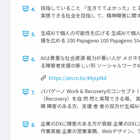
目指していること 「生きててよかった」と 
4.
実感できる社会を目指し て、精神障害に関
生成AIで個人の可能性を広げる 生成AIで個人
5.
援を広める 100 Papageno 100 Papageno St
AIは貴重な社会資源 視力が悪い人が メガネ
6.
る障害者支援の新しい形 ソーシャルワーク4.
https://amzn.to/49yipNd
パパゲーノ Work & Recoveryのコンセプト
7.
（Recovery）を自 然 然と実現できる場。
障 障害のある方、支援 者 者の双方が生成A
企業のDXに障害のある方が貢献 企業のDXに
8.
作業実施 企業の営業事務、Webデザイン、