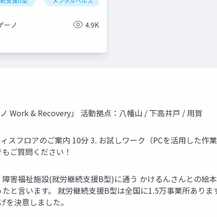
続支援b型
メンタルヘルス
パパゲーノ
sst
問題
続支援b型
就労支援
障害福祉
ゲーノ
4.9K
rk & Recovery」 活動拠点：八幡山 / 下高井戸 / 用賀
オフィスフロアのご案内 10分 3. お試しワーク（PCを活用した作業
でもご質問ください！
 障害福祉施設(就労継続支援B型)に通う かけるんさんとの絵
たと言います。 就労継続支援B型は全国に1.5万事業所あります
げを決意しました。