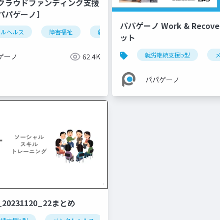
ラウドファンディング支援
゚パゲーノ】
害福祉
就労支援
リカバリー
杉並区
世田谷区
パパゲーノ Work & Recov
タルヘルス
障害福祉
就労支援
就労継続支援
就労
ット
就労継続支援b型
ゲーノ
62.4K
パパゲーノ
20231120_22まとめ