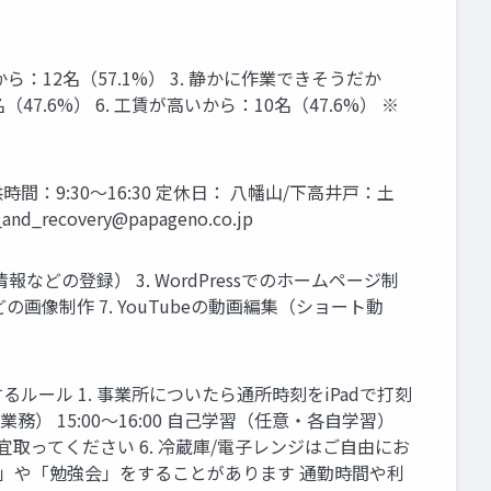
：12名（57.1%） 3. 静かに作業できそうだか
47.6%） 6. 工賃が高いから：10名（47.6%） ※
時間：9:30〜16:30 定休日： 八幡山/下高井戸：土
and_recovery@papageno.co.jp
どの登録） 3. WordPressでのホームページ制
どの画像制作 7. YouTubeの動画編集（ショート動
関するルール 1. 事業所についたら通所時刻をiPadで打刻
X業務） 15:00〜16:00 自己学習（任意・各自学習）
適宜取ってください 6. 冷蔵庫/電子レンジはご自由にお
 「面談」や「勉強会」をすることがあります 通勤時間や利