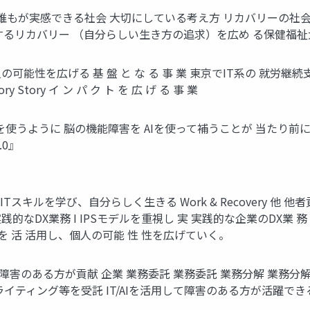
誰もが実感できる社会 大切にしている考え方 リカバリーの社
するリカバリー （自分らしい生き方の追求）を広め る保健福
の可能性を広げる 基 盤 と な る 事 業 東京でIT系の 就労継
ory Story イ ン パ ク ト を 広 げ る 事 業
を使うように 脳の機能障害を AIを使って補うことが 当たり前に
0』
 I ITスキルを学び、自分らしく生きる Work & Recovery 他
 実践的なDX業務 I IPSモデルを重視し 実 実践的な企業のDX業
Iを 活 活用し、個人の可能 性 性を広げていく。
障害のある方が貢献 企業 業務委託 業務委託 業務分解 業務分解
ライティング等を受託 IT/AIを活用して障害のある方が活躍で