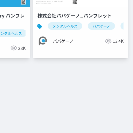
ai
ai支援さん
ery パンフレ
株式会社パパゲーノ_パンフレット
継続支援b型
パパゲーノ
dx
メンタルヘルス
パパゲーノ
就労
メンタルヘルス
障害福祉
就労支援
パパゲーノ
八
パパゲーノ
13.4K
38K