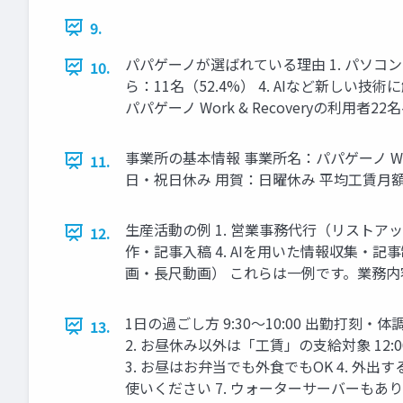
9.
パパゲーノが選ばれている理由 1. パソコン
10.
ら：11名（52.4%） 4. AIなど新しい技術
パパゲーノ Work & Recoveryの利用
事業所の基本情報 事業所名：パパゲーノ Work
11.
日・祝日休み 用賀：日曜休み 平均工賃月額：約
生産活動の例 1. 営業事務代行（リストアッ
12.
作・記事入稿 4. AIを用いた情報収集・記事制
画・長尺動画） これらは一例です。業務
1日の過ごし方 9:30〜10:00 出勤打刻・
13.
2. お昼休み以外は「工賃」の支給対象 12:00
3. お昼はお弁当でも外食でもOK 4. 外
使いください 7. ウォーターサーバーもあり