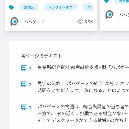
就労継
20250224
生成ai
メンタルヘルス
パパゲーノ
就労継
パパ
パパゲーノ
5.5K
各ページのテキスト
事業所紹介資料 就労継続支援B型「パパゲーノ Wo
1.
見学の流れ 1. パパゲーノの紹介 20分 2. 
2.
時間をいただきます。 気になることはいつ
パパゲーノの物語は、統合失調症の当事者で
3.
一方で、 家の近くに挑戦できる機会がなかっ
そこでデスクワークができる就労Bの立ち上