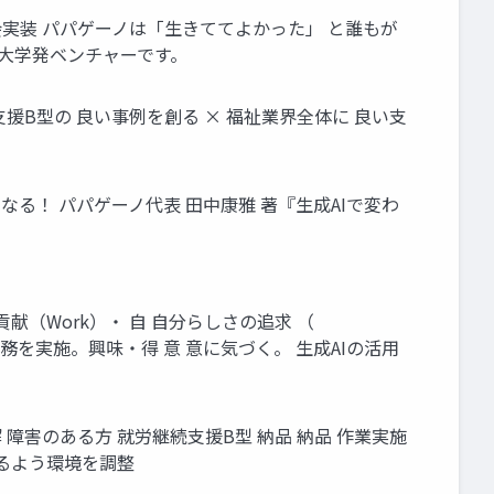
会実装 パパゲーノは「生きててよかった」 と誰もが
祉大学発ベンチャーです。
続支援B型の 良い事例を創る × 福祉業界全体に 良い支
なる！ パパゲーノ代表 田中康雅 著『生成AIで変わ
 他者貢献（Work）・ 自 自分らしさの追求 （
 務 務を実施。興味・得 意 意に気づく。 生成AIの活用
 障害のある方 就労継続支援B型 納品 納品 作業実施
きるよう環境を調整