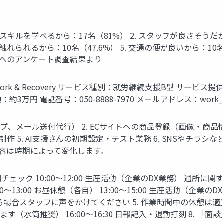
スキルを学べるから：17名（81%） 2. スタッフが良さそうだから
に触れられるから：10名（47.6%） 5. 交通の便が良いから：10名（
者22名へのアンケート調査結果より
 & Recovery サービス種別：就労継続支援B型 サービス提供
3万円 電話番号：050-8888-7970 メールアドレス：
work_
プ、メール送付代行） 2. ECサイトへの商品登録（画像・商品情報な
作 5. AI支援さんの初期設定・テスト業務 6. SNSやチラシな
内容は時期によって変化します。
体調チェック 10:00〜12:00 生産活動（企業のDX業務） 通所に
〜13:00 お昼休憩（各自） 13:00〜15:00 生産活動（企業のD
出する場合スタッフに声をかけてください 5. 作業時間中の休憩は
ます（水筒推奨） 16:00〜16:30 日報記入・退勤打刻 8.