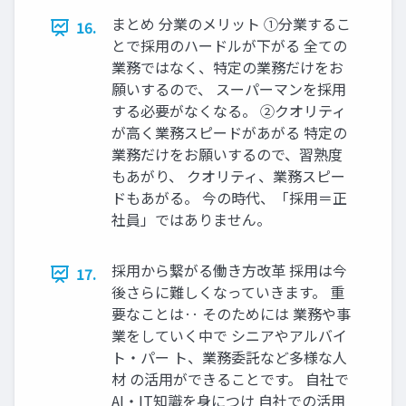
まとめ 分業のメリット ①分業するこ
16.
とで採⽤のハードルが下がる 全ての
業務ではなく、特定の業務だけをお
願いするので、 スーパーマンを採⽤
する必要がなくなる。 ②クオリティ
が⾼く業務スピードがあがる 特定の
業務だけをお願いするので、習熟度
もあがり、 クオリティ、業務スピー
ドもあがる。 今の時代、「採⽤＝正
社員」ではありません。
採⽤から繋がる働き⽅改⾰ 採⽤は今
17.
後さらに難しくなっていきます。 重
要なことは‥ そのためには 業務や事
業をしていく中で シニアやアルバイ
ト‧パー ト、業務委託など多様な⼈
材 の活⽤ができることです。 ⾃社で
AI‧IT知識を⾝につけ ⾃社での活⽤