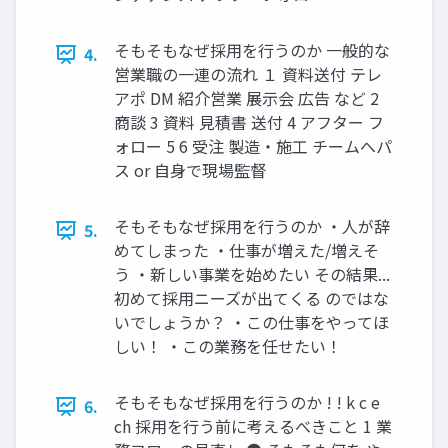
そもそもなぜ採⽤を⾏うのか ⼀般的な
4.
営業職の⼀連の流れ １ 資料送付 テレ
アポ DM 紹介営業 展⽰会 広告 など 2
商談 3 資料 ⾒積書 送付 4 アフター フ
ォロー 5 6 受注 製造‧施⼯ チームへパ
ス or ⾃⾝で現場監督
そもそもなぜ採⽤を⾏うのか ‧⼈が辞
5.
めてしまった ‧仕事が増えた/増えそ
う ‧新しい事業を始めたい その結果...
初めて採⽤ニーズが出てくる のではな
いでしょうか？ ‧この仕事をやってほ
しい！ ‧この業務を任せたい！
そもそもなぜ採⽤を⾏うのか ! ! k c e
6.
ch 採⽤を⾏う前に考えるべきこと 1 業