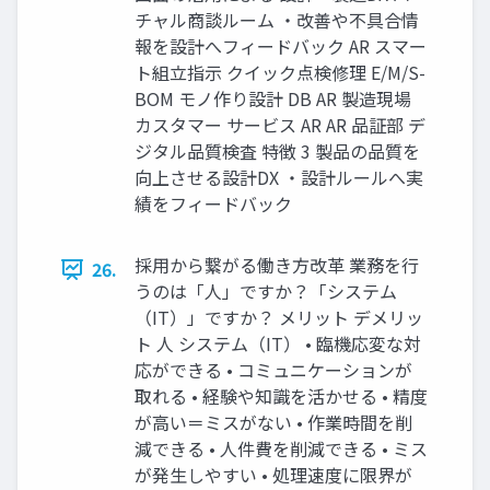
チャル商談ルーム ‧改善や不具合情
報を設計へフィードバック AR スマー
ト組⽴指⽰ クイック点検修理 E/M/S-
BOM モノ作り設計 DB AR 製造現場
カスタマー サービス AR AR 品証部 デ
ジタル品質検査 特徴 3 製品の品質を
向上させる設計DX ‧設計ルールへ実
績をフィードバック
採⽤から繋がる働き⽅改⾰ 業務を⾏
26.
うのは「⼈」ですか？「システム
（IT）」ですか？ メリット デメリッ
ト ⼈ システム（IT） • 臨機応変な対
応ができる • コミュニケーションが
取れる • 経験や知識を活かせる • 精度
が⾼い＝ミスがない • 作業時間を削
減できる • ⼈件費を削減できる • ミス
が発⽣しやすい • 処理速度に限界が