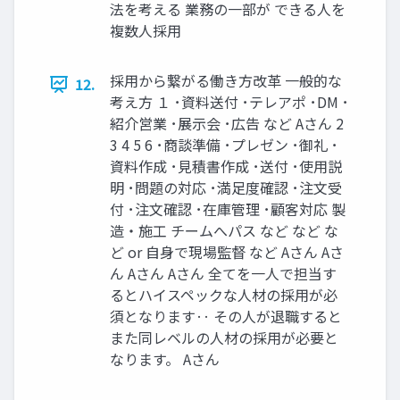
法を考える 業務の⼀部が できる⼈を
複数⼈採⽤
採⽤から繋がる働き⽅改⾰ ⼀般的な
12.
考え⽅ １ ･資料送付 ･テレアポ ･DM ･
紹介営業 ･展⽰会 ･広告 など Aさん 2
3 4 5 6 ･商談準備 ･プレゼン ･御礼 ･
資料作成 ･⾒積書作成 ･送付 ･使⽤説
明 ･問題の対応 ･満⾜度確認 ･注⽂受
付 ･注⽂確認 ･在庫管理 ･顧客対応 製
造‧施⼯ チームへパス など など な
ど or ⾃⾝で現場監督 など Aさん Aさ
ん Aさん Aさん 全てを⼀⼈で担当す
るとハイスペックな⼈材の採⽤が必
須となります‥ その⼈が退職すると
また同レベルの⼈材の採⽤が必要と
なります。 Aさん