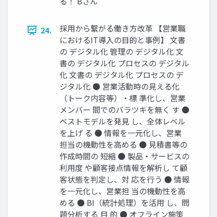
る！ Bさん
採⽤から繋がる働き⽅改⾰ 【営業職
24.
におけるIT導⼊の⽬的と事例】 ⽂書
の デジタル化 管理の デジタル化 ⽂
書の デジタル化 プロセスの デジタル
化 ⽂書の デジタル化 プロセスの デ
ジタル化 ● 営業活動時の⾒える化
（トーク内容等）‧標 準化し、営業
メンバー 間でのバラツキを無く す ●
ベストモデルを発⾒ し、全体レベル
を上げ る ● 情報を⼀元化し、営業
担当の機動性を⾼める ● ⾒積書等の
作成時間の 短縮 ● 製品‧サービスの
利⽤度 や顧客接点情報を解析し て顧
客状態を判定し、対 応を⾏う ● 情報
を⼀元化し、営業担 当の機動性を⾼
める ● BI（統計処理）を活⽤ し、問
題分析する ⽬ 的 ● オフライン施策