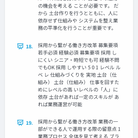
の機会を考える ことが必要です。 だ
から ⼟台作りを⾏うとともに、⼈に
依存せず仕組みや システムを整え業
務の平準化を⾏うことが重要です。
採⽤から繋がる働き⽅改⾰ 募集要項
18.
若手必須 経験必須 募集要項 採⽤ し
にくい シニア・時短でも可 経験不問
でもOK 採⽤ しやすい 5 0 1 レベル ル
ベ レ 仕組みづくりを 実地 土台（仕
組み） 土台（仕組み） 仕事を回すた
めにレベルの高 いレベルの「人」に
依存 土台があれば一定のスキルが あ
れば業務運営が可能
採⽤から繋がる働き⽅改⾰ 業務の⼀
19.
部ができる⼈で運⽤する際の留意点 1
業務プロセス 全体を⾒て考える ブラ