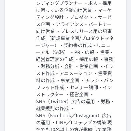
ンディングプランナー ‧求⼈‧採⽤
に困っている企業向け営業 ‧マーケ
ティング設計 ‧プロダクト‧サービ
ス企画 ‧アライアンス‧パートナー
向け営業 ‧プレスリリース⽤の記事
作成 （新規事業企画/プロダクトマネ
ージャー）‧契約書の作成‧リニュ
ーアル（法務） ‧PR‧広報 ‧営業‧
経営管理表の作成 ‧採⽤広報 ‧事務
‧財務分析‧会計 ‧営業企画 ‧イラ
スト作成‧アニメーション ‧営業資
料の作成 ‧事業企画 ‧チラシ‧パン
フレット作成 ‧セミナー講師‧イン
ストラクター ‧経営企画 ‧
SNS（Twitter）広告の運⽤ ‧労務‧
就業規則の作成 ‧
SNS（Facebook∕Instagram）広告
の運⽤ ‧LINE∕Lステップの構築 現
在でも10名以上の⽅が継続して業務