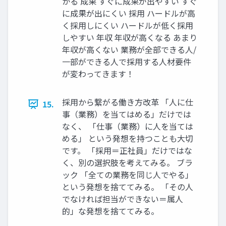
かる 成果 すぐに成果が出やすい すぐ
に成果が出にくい 採⽤ ハードルが⾼
く採⽤しにくい ハードルが低く採⽤
しやすい 年収 年収が⾼くなる あまり
年収が⾼くない 業務が全部できる⼈/
⼀部ができる⼈で採⽤する⼈材要件
が変わってきます！
採⽤から繋がる働き⽅改⾰ 「⼈に仕
15.
事（業務）を当てはめる」だけでは
なく、 「仕事（業務）に⼈を当ては
める」 という発想を持つことも⼤切
です。 「採⽤＝正社員」だけではな
く、別の選択肢を考えてみる。 ブラ
ック 「全ての業務を同じ⼈でやる」
という発想を捨ててみる。 「その⼈
でなければ担当ができない＝属⼈
的」な発想を捨ててみる。