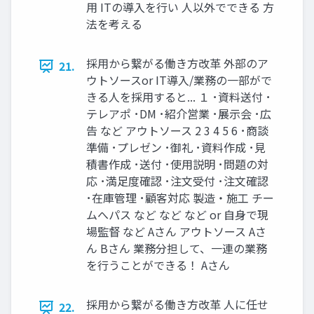
⽤ ITの導⼊を⾏い ⼈以外でできる ⽅
法を考える
採⽤から繋がる働き⽅改⾰ 外部のア
21.
ウトソースor IT導⼊/業務の⼀部がで
きる⼈を採⽤すると... １ ･資料送付 ･
テレアポ ･DM ･紹介営業 ･展⽰会 ･広
告 など アウトソース 2 3 4 5 6 ･商談
準備 ･プレゼン ･御礼 ･資料作成 ･⾒
積書作成 ･送付 ･使⽤説明 ･問題の対
応 ･満⾜度確認 ･注⽂受付 ･注⽂確認
･在庫管理 ･顧客対応 製造‧施⼯ チー
ムへパス など など など or ⾃⾝で現
場監督 など Aさん アウトソース Aさ
ん Bさん 業務分担して、⼀連の業務
を⾏うことができる！ Aさん
採⽤から繋がる働き⽅改⾰ 人に任せ
22.