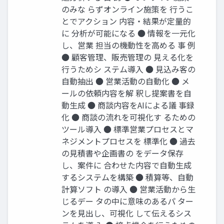
のみな らずオンライン施策を ⾏うこ
とでアクション 内容‧結果が定量的
に 分析が可能になる ● 情報を⼀元化
し、営業 担当の機動性を⾼める 事 例
● 顧客管理、販売管理の ⾒える化を
⾏うためシ ステム導⼊ ● ⾒込み客の
⾃動抽出 ● 営業活動の⾃動化 ● メ
ールの依頼内容を解 釈し提案書を⾃
動⽣成 ● 商談内容をAIによる議 事録
化 ● 商談の流れを可視化す るための
ツール導⼊ ● 標準営業プロセスとマ
ネジメントプロセスを 標準化 ● 過去
の⾒積書や企画書の をデータ保存
し、案件に 合わせた内容で⾃動⽣成
するシステムを構築 ● 積算等、⾃動
計算ソフト の導⼊ ● 営業活動から⽣
じるデー タの中に意味のあるパ ター
ンを⾒出し、可視化 して伝えるシス