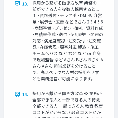
採⽤から繋がる働き⽅改⾰ 業務の⼀
13.
部ができる⼈を複数⼈採⽤すると...
１ ･資料送付 ･テレアポ ･DM ･紹介営
業 ･展⽰会 ･広告 など Bさん 2 3 4 5 6
･商談準備 ･プレゼン ･御礼 ･資料作成
･⾒積書作成 ･送付 ･使⽤説明 ･問題の
対応 ･満⾜度確認 ･注⽂受付 ･注⽂確
認 ･在庫管理 ･顧客対応 製造‧施⼯
チームへパス など など など or ⾃⾝
で現場監督 など Aさん Bさん Bさん A
さん Aさん 担当業務を分けること
で、⾼スペックな⼈材の採⽤をせず
とも業務運営が可能になります。
採⽤から繋がる働き⽅改⾰ ❖ 業務が
14.
全部できる⼈と⼀部できる⼈の特徴
全部できる⼈ ⼀部できる⼈ 教育 教育
コストがかからない 教育コストがか