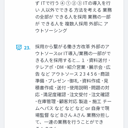
ず ITで行う ④ ① ② ③ ITの導⼊を⾏
い ⼈以外でできる ⽅法を考える 業務
の全部が できる⼈を採⽤ 業務の⼀部
が できる⼈を 複数⼈採⽤ 外部に ア
ウトソーシング
採⽤から繋がる働き⽅改⾰ 外部のア
23.
ウトソースor IT導⼊/業務の⼀部がで
きる⼈を採⽤すると... １ ･資料送付 ･
テレアポ ･DM ･紹介営業 ･展⽰会 ･広
告 など アウトソース 2 3 4 5 6 ･商談
準備 ･プレゼン ･御礼 ･資料作成 ･⾒
積書作成 ･送付 ･使⽤説明 ･問題の対
応 ･満⾜度確認 ･注⽂受付 ･注⽂確認
･在庫管理 ･顧客対応 製造‧施⼯ チー
ムへパス など など など or ⾃⾝で現
場監督 など Bさん Aさん 業務分担し
て、⼀連の業務を⾏うことができ