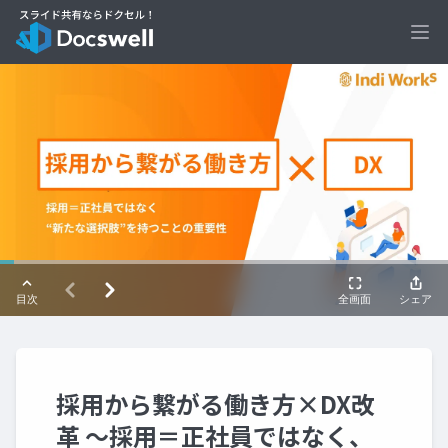
Ope
採用から繋がる働き方×DX改
革 〜採用＝正社員ではなく、