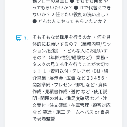
務フローの⾒直し ● そもそも何を や
ってもらいたいか？ ● ITで代替えでき
ないか？ 2 任せたい役割の洗い出し z
● どんな⼈にやって もらいたいか？
そもそもなぜ採⽤を⾏うのか ‧何を具
7.
体的にお願いするの？（業務内容/ミッ
ション/役割） ‧どんな⼈にお願いす
るの？（年齢/性別/経験など） 業務‧
タスクの⾒える化を⾏うことが⼤切で
す！ １ ･資料送付 ･テレアポ ･DM ･紹
介営業 ･展⽰会 ･広告 など 2 3 4 5 6 ･
商談準備 ･プレゼン ･御礼 など ･資料
作成 ･⾒積書作成 ･送付 など ･使⽤説
明 ･問題の対応 ･満⾜度確認 など ･注
⽂受付 ･注⽂確認 ･在庫管理 ･顧客対応
など 製造‧施⼯ チームへパス or ⾃⾝
で現場監督