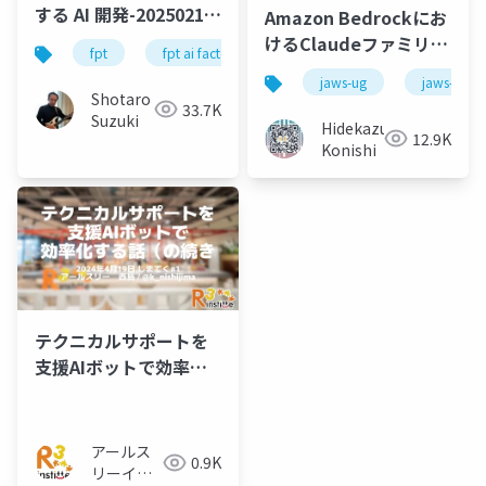
する AI 開発-20250213-
Amazon Bedrockにお
公開版
けるClaudeファミリー
fpt
fpt ai factory
generative ai
azure
の画像認識機能の比較
jaws-ug
jaws-ug
と応用例
Shotaro
33.7K
Suzuki
Hidekazu
12.9K
Konishi
テクニカルサポートを
支援AIボットで効率化
する話（の続き
アールス
0.9K
リーイン