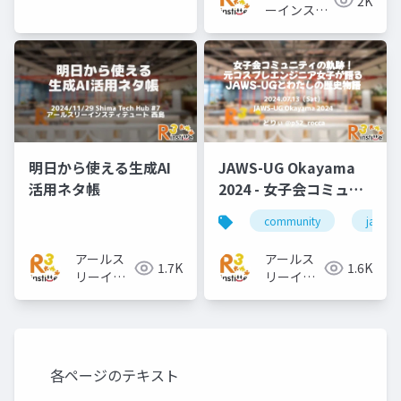
2K
スティテ
ーインステ
ュート
ィテュート
明日から使える生成AI
JAWS-UG Okayama
活用ネタ帳
2024 - 女子会コミュニ
ティの軌跡！元コスプ
community
jawsug
レエンジニア女子が語
るJAWS-UGとわたしの
アールス
アールス
1.7K
1.6K
歴史物語
リーイン
リーイン
スティテ
スティテ
ュート
ュート
各ページのテキスト