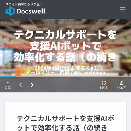
Ope
テクニカルサポートを支援AIボ
ットで効率化する話（の続き