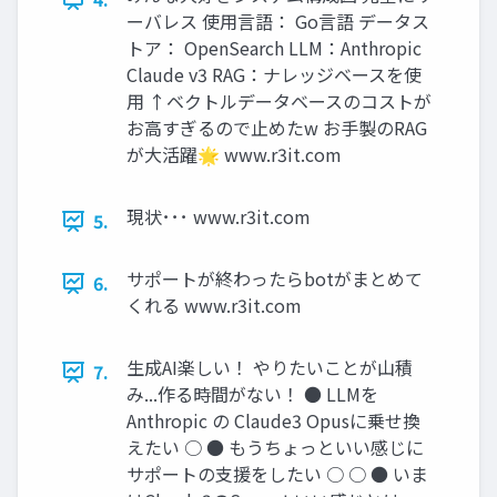
ーバレス 使用言語： Go言語 データス
トア： OpenSearch LLM：Anthropic
Claude v3 RAG：ナレッジベースを使
用 ↑ベクトルデータベースのコストが
お高すぎるので止めたw お手製のRAG
が大活躍🌟 www.r3it.com
現状･･･ www.r3it.com
5.
サポートが終わったらbotがまとめて
6.
くれる www.r3it.com
生成AI楽しい！ やりたいことが山積
7.
み...作る時間がない！ ● LLMを
Anthropic の Claude3 Opusに乗せ換
えたい ○ ● もうちょっといい感じに
サポートの支援をしたい ○ ○ ● いま