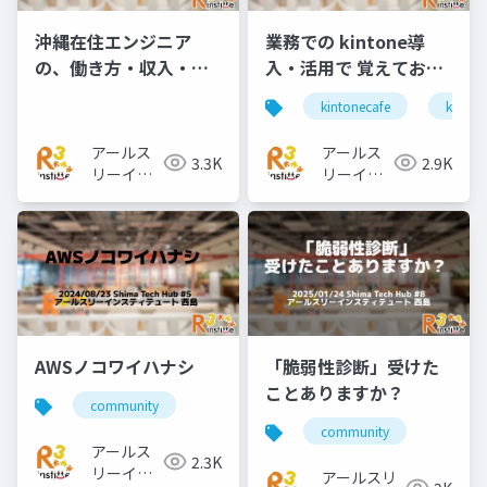
沖縄在住エンジニア
業務での kintone導
の、働き方・収入・将
入・活用で 覚えておき
来を考えよう
たい ○○○○
kintonecafe
kinton
アールス
アールス
3.3K
2.9K
リーイン
リーイン
スティテ
スティテ
ュート
ュート
AWSノコワイハナシ
「脆弱性診断」受けた
ことありますか？
community
community
アールス
2.3K
リーイン
アールスリ