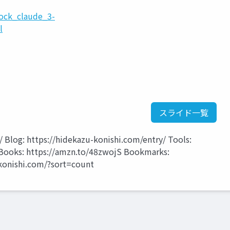
rock_claude_3-
l
スライド一覧
/ Blog: https://hidekazu-konishi.com/entry/ Tools:
 Books: https://amzn.to/48zwojS Bookmarks:
-konishi.com/?sort=count