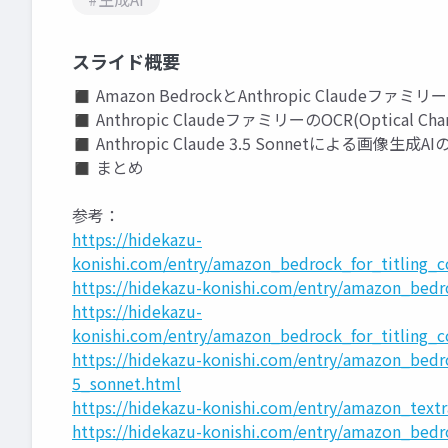
スライド概要
◼ Amazon BedrockとAnthropic Claudeファミ
◼ Anthropic ClaudeファミリーのOCR(Optical Cha
◼ Anthropic Claude 3.5 Sonnetによる
◼ まとめ
参考：
https://hidekazu-
konishi.com/entry/amazon_bedrock_for_titling
https://hidekazu-konishi.com/entry/amazon_bed
https://hidekazu-
konishi.com/entry/amazon_bedrock_for_titling
https://hidekazu-konishi.com/entry/amazon_bed
5_sonnet.html
https://hidekazu-konishi.com/entry/amazon_textr
https://hidekazu-konishi.com/entry/amazon_bed