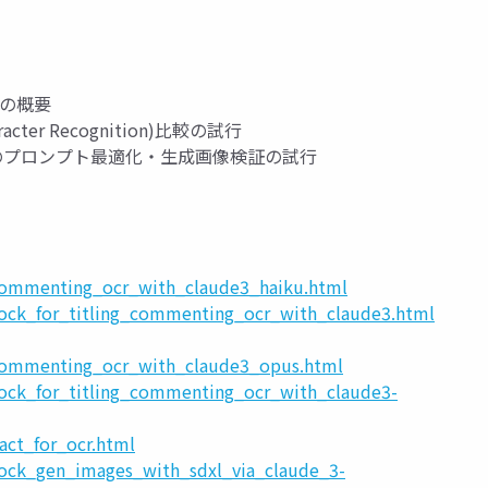
リーの概要
racter Recognition)比較の試行
画像生成AIのプロンプト最適化・生成画像検証の試行
_commenting_ocr_with_claude3_haiku.html
rock_for_titling_commenting_ocr_with_claude3.html
_commenting_ocr_with_claude3_opus.html
rock_for_titling_commenting_ocr_with_claude3-
act_for_ocr.html
rock_gen_images_with_sdxl_via_claude_3-