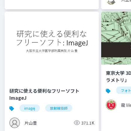
東京大学 3
ラメトリ」
研究に使える便利なフリーソフト
フォ
ImageJ
龍 lil
imagej
放射線技師
片山豊
371.1K