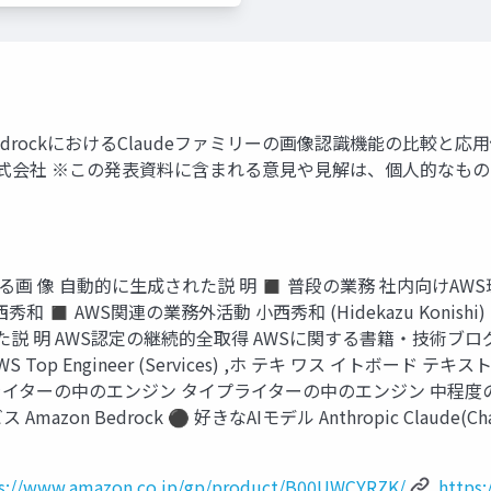
zon BedrockにおけるClaudeファミリーの画像認識機能の比較と応用例 
NRIネットコム株式会社 ※この発表資料に含まれる意見や見解は、個
ている画 像 自動的に生成された説 明 ◼ 普段の業務 社内向けA
 小西秀和 ◼ AWS関連の業務外活動 小西秀和 (Hidekazu Konis
 AWS認定の継続的全取得 AWSに関する書籍・技術ブログ記事の投稿・
24 Japan AWS Top Engineer (Services) ,ホ テキ ワス
プライターの中のエンジン タイプライターの中のエンジン 中程度
n Bedrock ⚫ 好きなAIモデル Anthropic Claude(Chat型
s://www.amazon.co.jp/gp/product/B00UWCYRZK/
https