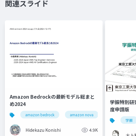
関連スライド
Amazon Bedrockの最新モデル総まと
学振特別研
め2024
度申請版
amazon bedrock
amazon nova
model
学振
Hidekazu Konishi
4.9K
大上