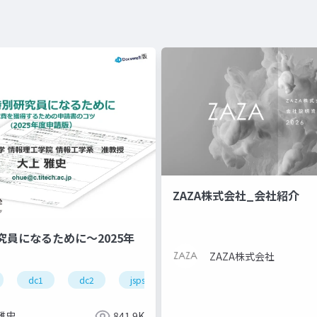
ZAZA株式会社_会社紹介
究員になるために～2025年
ZAZA株式会社
foundation model
aiモデル
モデル
aws re:invent 2024
dc1
dc2
jsps
pd
雅史
841.9K