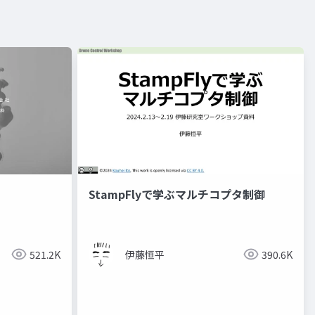
StampFlyで学ぶマルチコプタ制御
521.2K
伊藤恒平
390.6K
re:invent 2024
aws re:invent
aws
re:invent