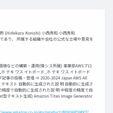
(Hidekazu Konishi) 小西秀和 小西秀和
人的なものであり、 所属する組織や会社の公式な立場や意見を
WS環境などの構築・運用(情シス所属) 事業部AWSプロ
hi) ,ホ テキ ワス イトボード ,ホ テキ ワス イトボード
登壇 ⇒ 2020-2024 Japan AWS All
 イトボード テキスト テキスト 自動的に生成された説 明 自動的に生成さ
の精度で自動的に生成された説 明 中程度の精度で自
テキスト生成) Amazon Titan Image Generator
://www.amazon.co.jp/gp/product/B0936PSMXT/