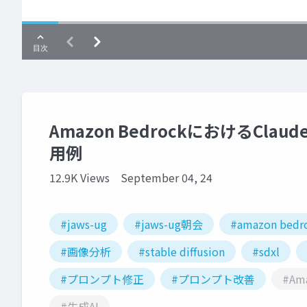
Amazon BedrockにおけるC
用例
12.9K Views
September 04, 24
#jaws-ug
#jaws-ug朝会
#amazon bedr
#画像分析
#stable diffusion
#sdxl
#プロンプト修正
#プロンプト改善
#Am
#生成AI