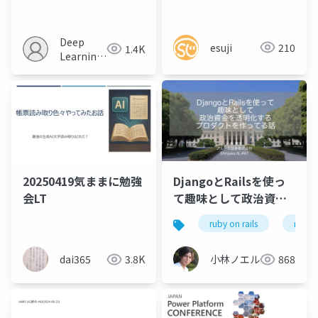
Contexts Optical
_2017
Compression
Deep
esuji
210
1.4K
Learning
JP
20250419気ままに勉強
DjangoとRailsを使っ
会LT
て趣味として政治資金
を透明化するプロダク
ruby on rails
ruby
トを作ってる話
dai365
3.8K
小林ノエル
868