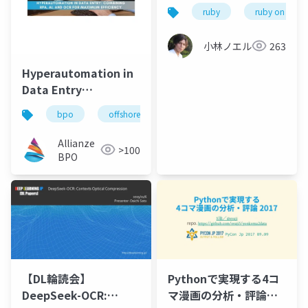
治資金デジタル化のこ
ruby
ruby on rails
れまでの動きと今年の
ハイライト
小林ノエル
263
Hyperautomation in
Data Entry
Combining RPA, AI,
bpo
offshore
automation
and OCR for
Maximum Efficiency
Allianze
>100
BPO
【DL輪読会】
Pythonで実現する4コ
DeepSeek-OCR:
マ漫画の分析・評論