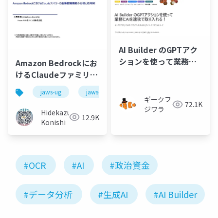
AI Builder のGPTアク
ションを使って業務に
Amazon Bedrockにお
AIを速攻で取り入れる
けるClaudeファミリー
の画像認識機能の比較
jaws-ug
jaws-ug朝会
amazon bedrock
と応用例
ギークフ
72.1K
ジワラ
Hidekazu
12.9K
Konishi
#OCR
#AI
#政治資金
#データ分析
#生成AI
#AI Builder