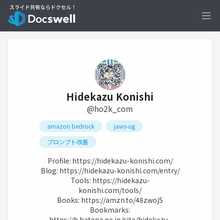
Ope
Hidekazu Konishi
@ho2k_com
amazon bedrock
jaws-ug
プロンプト改善
Profile:
https://hidekazu-konishi.com/
Blog:
https://hidekazu-konishi.com/entry/
Tools:
https://hidekazu-
konishi.com/tools/
Books:
https://amzn.to/48zwojS
Bookmarks:
https://b.hatena.ne.jp/site/hidekazu-