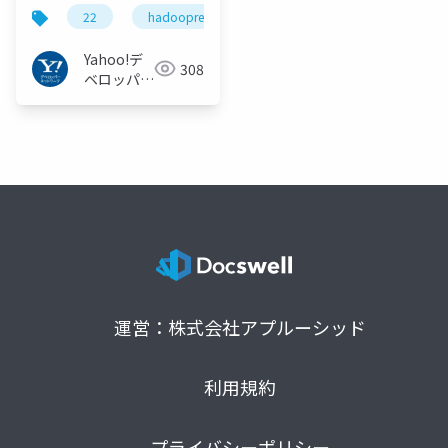
Hadoop Cluster
22
hadoopreading
without Data Lost
and Job Failures -
Yahoo!デ
308
Hadoop Source Code
ベロッパー
Reading #22
ネットワー
ク
#hadoopreading
運営：株式会社アプルーシッド
利用規約
プライバシーポリシー