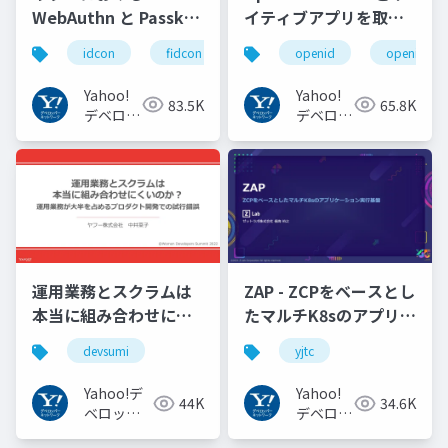
WebAuthn と Passkey
イティブアプリを取り
の UX の紹介と考察
巻く仕様と動向 Yahoo!
idcon
fidcon
openid
openid_to
#idcon #fidcon
JAPANの取り組み
#openid
Yahoo!
Yahoo!
83.5K
65.8K
#openid_tokyo
デベロッ
デベロッ
パーネッ
パーネッ
トワーク
トワーク
運用業務とスクラムは
ZAP - ZCPをベースとし
本当に組み合わせにく
たマルチK8sのアプリケ
いのか︖運用業務が大
ーション実行基盤
devsumi
yjtc
半を占めるプロダクト
#YJTC / YJTC21 B-3
開発での試行錯誤
Yahoo!デ
Yahoo!
44K
34.6K
ベロッパ
デベロッ
ーネット
パーネッ