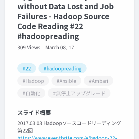
without Data Lost and Job
Failures - Hadoop Source
Code Reading #22
#hadoopreading
309 Views
March 08, 17
#22
#hadoopreading
#Hadoop
#Ansible
#Ambari
#自動化
#無停止アップグレード
スライド概要
2017.03.03 Hadoopソースコードリーディング
第22回
https://www.eventbrite.com/e/hadoop-22-