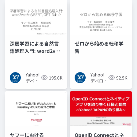
深層学習による自然言
ゼロから始める転移学
語処理入門: word2vec
習
からBERT, GPT-3まで
Yahoo!
Yahoo!
195.6K
92.5K
デベロ
デベロッ
ッパー
パーネッ
ネット
トワーク
ワーク
ヤフーにおける
OpenID Connectとネ