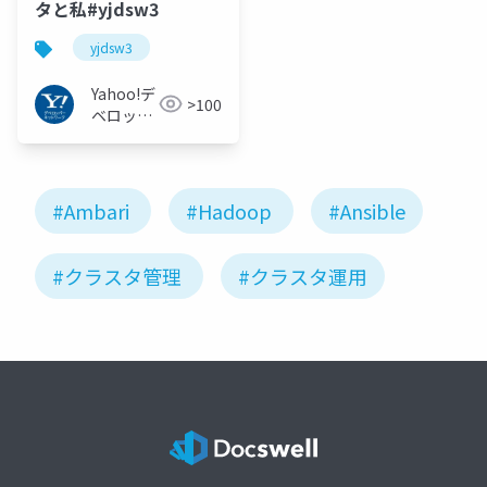
タと私#yjdsw3
yjdsw3
Yahoo!デ
>100
ベロッパ
ーネット
ワーク
#Ambari
#Hadoop
#Ansible
#クラスタ管理
#クラスタ運用