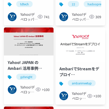
#tdtech
Hadoop Cluster
tdtech
22
hadoopreading
without Data Lost
and Job Failures -
Yahoo!デ
Yahoo!デ
741
309
Hadoop Source Code
ベロッパー
ベロッパー
ネットワー
Reading #22
ネットワー
ク
ク
#hadoopreading
Yahoo! JAPAN の
Ambari 活用事例
AmbariでStreamをデ
#yjdsnight
プロイ
yjdsnight
#ambarimeetup
ambarimeetup
Yahoo!デ
>100
ベロッパ
Yahoo!デ
>100
ーネット
ベロッパ
ワーク
ーネット
ワーク