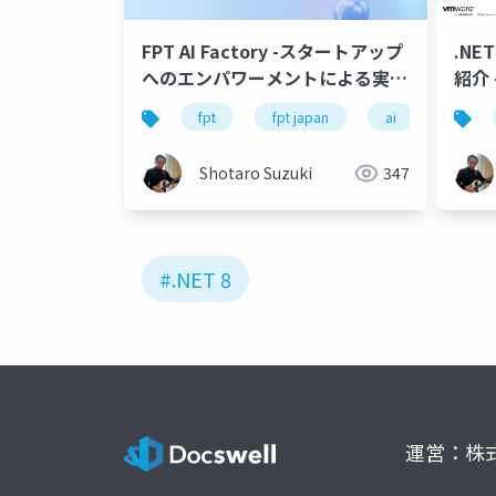
FPT AI Factory -スタートアップ
.NET
へのエンパワーメントによる実社
紹介 
会での AI アプリケーション推進 -
ール
fpt
fpt japan
ai
genai
Shotaro Suzuki
347
#.NET 8
運営：株