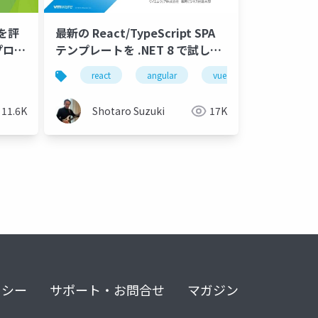
信を評
最新の React/TypeScript SPA
プロジ
テンプレートを .NET 8 で試して
みよう
motron
blazor
gemini
react
c
vetex ai
.net 8
angular
.net smart components
.net 8
vue
c12
node.js
clou
11.6K
Shotaro Suzuki
17K
リシー
サポート・お問合せ
マガジン