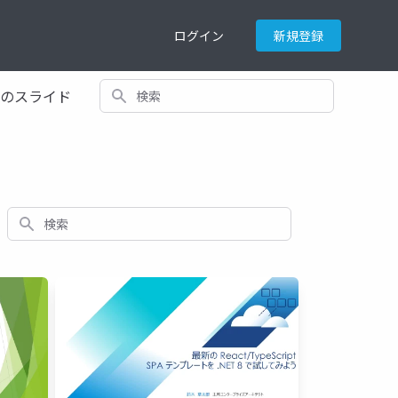
ログイン
新規登録
検索
てのスライド
検索