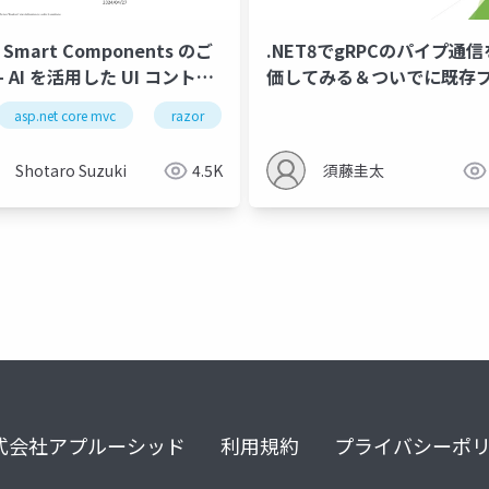
 Smart Components のご
.NET8でgRPCのパイプ通
- AI を活用した UI コントロ
価してみる＆ついでに既存
ェクトを.NET8へ移行
asp.net core mvc
nvidia
startup
razor
fpt ai factory
razor pages
gemma
semantic kernel
ne
Shotaro Suzuki
4.5K
須藤圭太
式会社アプルーシッド
利用規約
プライバシーポ