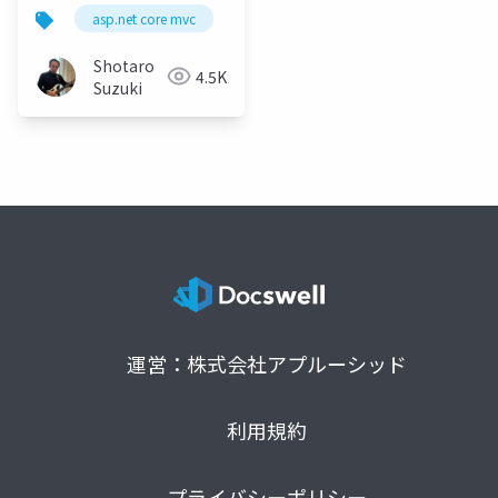
- AI を活用した UI コン
asp.net core mvc
razor
razor pages
sema
トロール
Shotaro
4.5K
Suzuki
運営：株式会社アプルーシッド
利用規約
プライバシーポリシー