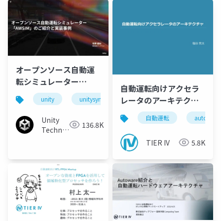
オープンソース自動運
転シミュレーター
自動運転向けアクセラ
「AWSIM」のご紹介と
レータのアーキテクチ
unity
unitysync
実装事例
ャ
自動運転
autoware
Unity
136.8K
Technologies
Japan
TIER IV
5.8K