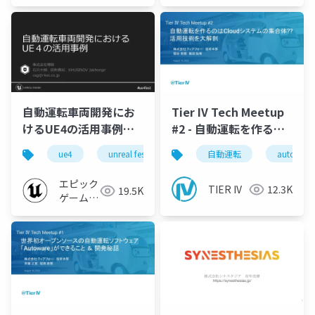
自動運転車両開発にお
Tier IV Tech Meetup
けるUE4の活用事例
#2 - 自動運転を作るの
【UNREAL FEST
はCloudシステムの集
ue4
unreal fest
unreal fest extreme 2020 winter
自動運転
autoware
EXTREME 2020
合体?? 活用技術を大解
WINTER】
剖 -
エピック
TIER IV
12.3K
19.5K
ゲームズ
ジャパン