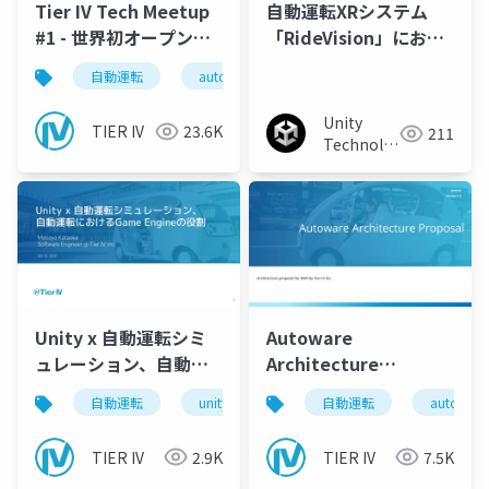
Tier IV Tech Meetup
自動運転XRシステム
#1 - 世界初オープンソ
「RideVision」におけ
ースの自動運転ソフト
るUnityの活用例
自動運転
autoware
tieriv
ウェア「Autoware」
ができること ＆ 開発秘
Unity
TIER IV
23.6K
211
話 -
Technologies
Japan
Unity x 自動運転シミ
Autoware
ュレーション、自動運
Architecture
転におけるGame
Proposal
自動運転
unity
自動運転
autoware
Engineの役割
TIER IV
2.9K
TIER IV
7.5K