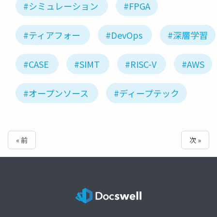
#シミュレーション
#FPGA
#ティアフォー
#DevOps
#深層学習
#CASE
#SIMT
#RISC-V
#AWS
#オープンソース
#ディープテック
« 前
次 »