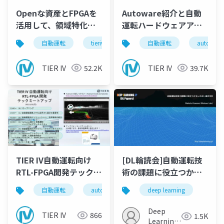
Openな資産とFPGAを
Autoware紹介と自動
活用して、領域特化型
運転ハードウェアアー
のProcessorを作ろ
キテクチャ
自動運転
tieriv
fpga
自動運転
rtl
autoware
autowar
う！
TIER IV
52.2K
TIER IV
39.7K
TIER IV自動運転向け
[DL輪読会]自動運転技
RTL-FPGA開発テックミ
術の課題に役立つかも
ートアップ_オープニン
しれない論文3本
自動運転
autoware
tieriv
deep learning
fpga
rt
グ
Deep
TIER IV
866
1.5K
Learning