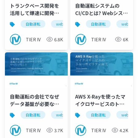
トランクベース開発を
自動運転システムの
活用して爆速に開発し
CI/CDとは? Webシステ
た話
ムとの違いってなんだ
自動運転
web
sre
自動運転
web
TIER IV
6.8K
TIER IV
6K
自動運転の会社でなぜ
AWS X-Rayを使ったマ
データ基盤が必要なの
イクロサービスのトレ
か？そこで今やってい
ーサビリティ向上
自動運転
web
data
自動運転
autoware
web
ること
TIER IV
3.7K
TIER IV
4.2K