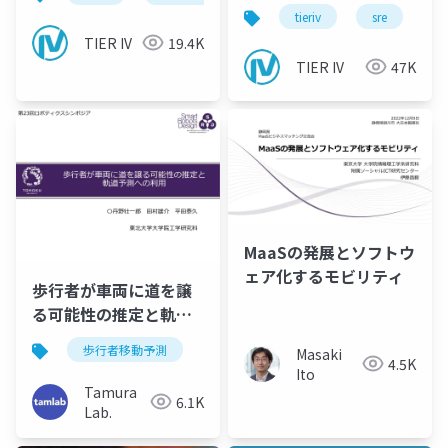
Deployment
tieriv
sre
c
TIER IV
19.4K
TIER IV
47K
MaaSの発展とソフトウ
ェア化するモビリティ
歩行者が車両に道を譲
る可能性の推定と軌道
予測への利用（第28回
歩行者移動予測
Masaki
ロボティクスシンポジ
4.5K
Ito
ア）
Tamura
6.1K
Lab.