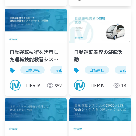
JP
自動運転技術を活用し
自動運転業界のSRE活
た運転技能教習システ
動
ムの開発
自動運転
web
sre
自動運転
ai教習
web
TIER IV
852
TIER IV
1K