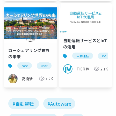
自動運転サービスとIoT
の活用
カーシェアリング世界
の未来
自動運転
iot
case
uber
自動運転車
100年に一度の大
TIER IV
2.1K
高橋浩
1.2K
#自動運転
#Autoware