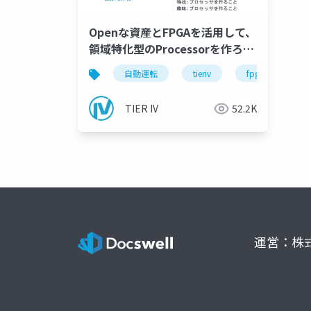
Openな資産とFPGAを活用して、
領域特化型のProcessorを作ろ
う！
自動運転
tieriv
fpga
rtl
TIER IV
52.2K
運営：株