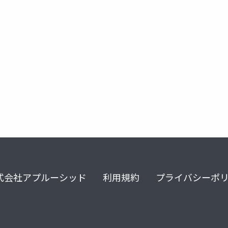
autoware
riscv
llvm
式会社アプルーシッド
利用規約
プライバシーポ