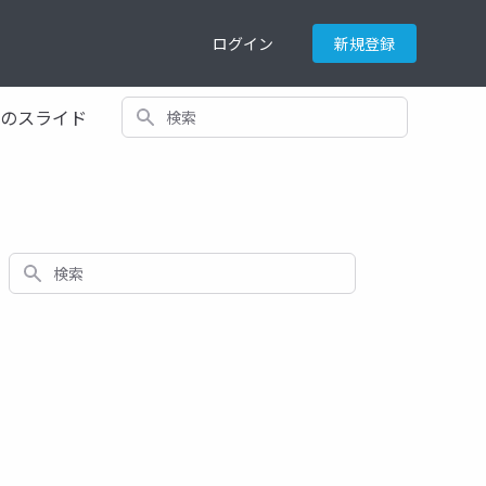
ログイン
新規登録
検索
てのスライド
検索