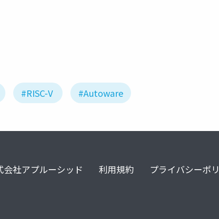
fpga
rtl
#RISC-V
#Autoware
式会社アプルーシッド
利用規約
プライバシーポ