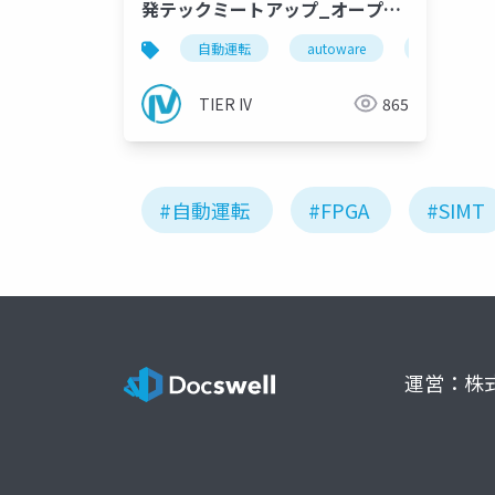
発テックミートアップ_オープニ
ング
自動運転
autoware
tieriv
TIER IV
865
#自動運転
#FPGA
#SIMT
運営：株