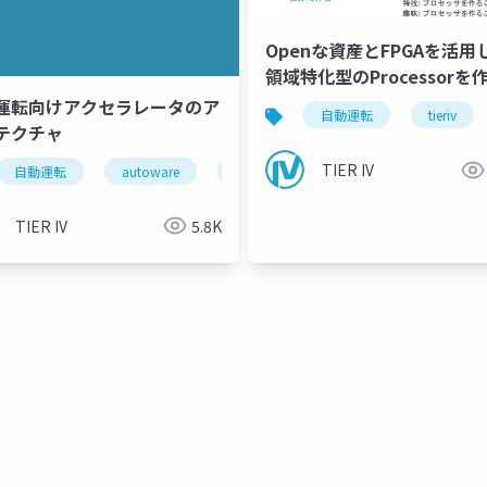
Openな資産とFPGAを活用
領域特化型のProcessorを
う！
運転向けアクセラレータのア
自動運転
tieriv
テクチャ
TIER IV
自動運転
autoware
tieriv
fpga
rtl
TIER IV
5.8K