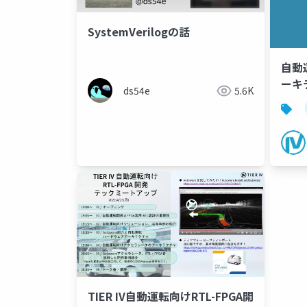
SystemVerilogの話
自動
ーキ
ds54e
5.6K
TIER IV自動運転向けRTL-FPGA開