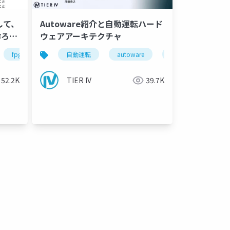
して、
Autoware紹介と自動運転ハード
作ろ
ウェアアーキテクチャ
fpga
rtl
自動運転
autoware
autoware
riscv
tieriv
llvm
fpga
52.2K
TIER IV
39.7K