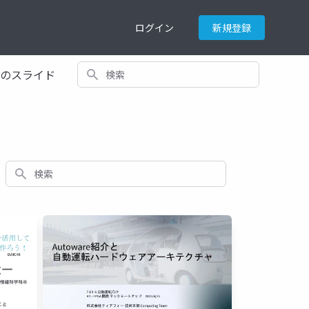
ログイン
新規登録
検索
てのスライド
検索