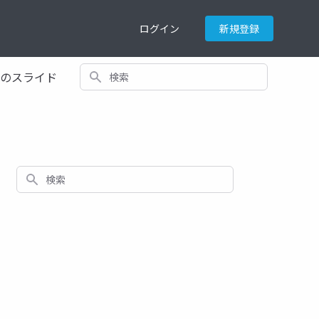
ログイン
新規登録
検索
てのスライド
検索