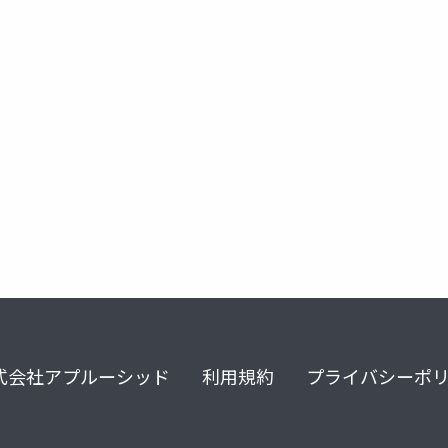
100年に一度の大変革
caeは技術
s（シェア）は利用形態
式会社アプルーシッド
利用規約
プライバシーポ