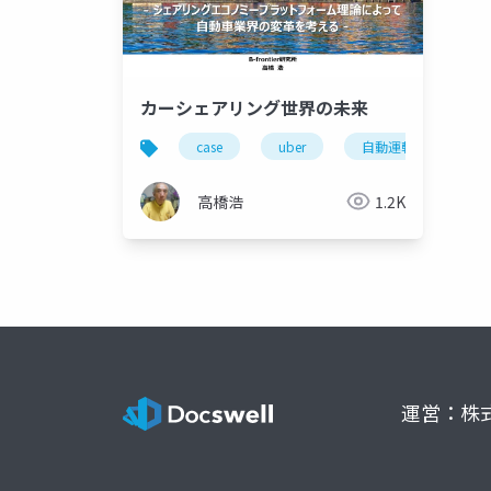
カーシェアリング世界の未来
case
uber
自動運転車
高橋浩
1.2K
運営：株