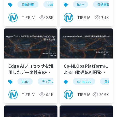
るほど賢くなるを実現
自動運転
tieriv
mlops
tieriv
自動運転
する自動運転のMLOps
基盤
TIER IV
2.5K
TIER IV
7.4K
Edge AIプロセッサを活
Co-MLOps Platformに
用したデータ共有のた
よる自動運転AI開発の
めのEdge匿名化技術
民主化_川端
tieriv
ティアフォー
edge
co-mlops
edgeai
自動運転
TIER IV
6.1K
TIER IV
30.5K