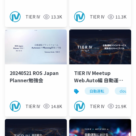
TIER IV
13.3K
TIER IV
11.3K
20240521 ROS Japan
TIER IV Meetup
Planner勉強会
Web.Auto編 自動運転
クラウドサービス開発
自動運転
cloud
者のキャリアパス
TIER IV
14.8K
TIER IV
21.9K