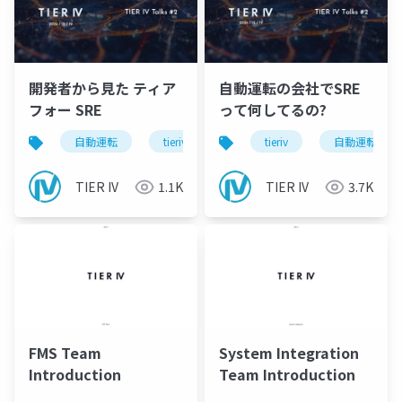
開発者から見た ティア
自動運転の会社でSRE
フォー SRE
って何してるの?
自動運転
tieriv
autoware
tieriv
sre
自動運転
TIER IV
1.1K
TIER IV
3.7K
FMS Team
System Integration
Introduction
Team Introduction