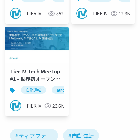
合体?? 活用技術を大解
剖 -
TIER IV
852
TIER IV
12.3K
Tier IV Tech Meetup
#1 - 世界初オープンソ
ースの自動運転ソフト
自動運転
autoware
tieriv
ウェア「Autoware」
ができること ＆ 開発秘
TIER IV
23.6K
話 -
#ティアフォー
#自動運転