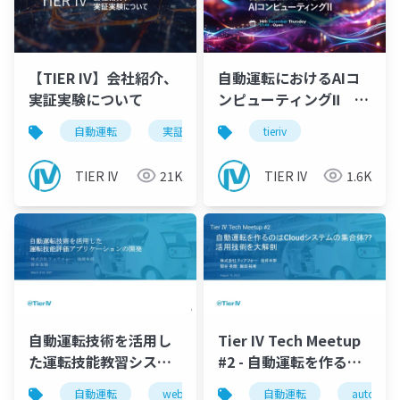
【TIER IV】会社紹介、
自動運転におけるAIコ
実証実験について
ンピューティングⅡ オ
ープニング&クロージン
自動運転
実証実験
自治体
tieriv
グ
TIER IV
21K
TIER IV
1.6K
自動運転技術を活用し
Tier IV Tech Meetup
た運転技能教習システ
#2 - 自動運転を作るの
ムの開発
はCloudシステムの集
自動運転
web
sre
自動運転
ai教習
autoware