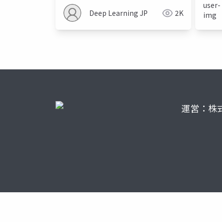
Deep Learning JP
2K
運営：株