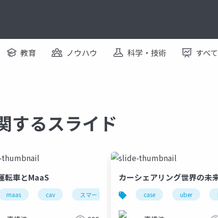
教育
ノウハウ
科学・技術
すべ
に関するスライド
運転車とMaaS
カーシェアリング世界の未
maas
cav
スマートシティ
case
自動運転車
uber
スマー