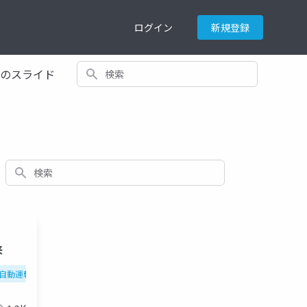
ログイン
新規登録
検索
てのスライド
検索
来
トモビリティ
自動運転車
100年に一度の大変革
caeは技術
s（シェア