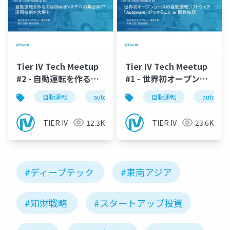
Tier IV Tech Meetup
Tier IV Tech Meetup
#2 - 自動運転を作るの
#1 - 世界初オープンソ
はCloudシステムの集
ースの自動運転ソフト
自動運転
autoware
tieriv
自動運転
cloud
autoware
合体?? 活用技術を大解
ウェア「Autoware」
剖 -
ができること ＆ 開発秘
TIER IV
12.3K
TIER IV
23.6K
話 -
#ディープテック
#東南アジア
#知財戦略
#スタートアップ投資