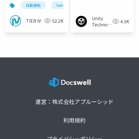
のProcessorを作ろ
コンパイラー〜
自動運転
tieriv
fpga
rtl
autowar
う！
Unity
TIER IV
52.2K
4.3K
Technologies
Japan
運営：株式会社アプルーシッド
利用規約
プライバシーポリシー