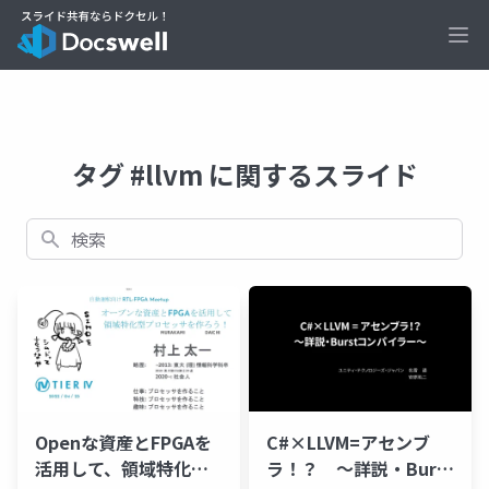
Ope
タグ #llvm に関するスライド
検索
Openな資産とFPGAを
C#×LLVM=アセンブ
活用して、領域特化型
ラ！？ 〜詳説・Burst