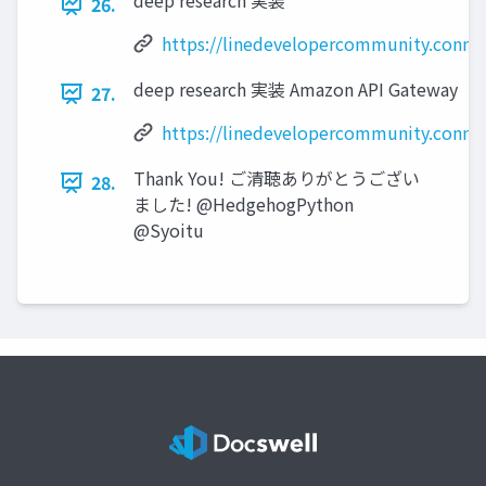
deep research 実装
26.
https://linedevelopercommunity.connp
deep research 実装 Amazon API Gateway
27.
https://linedevelopercommunity.connp
Thank You! ご清聴ありがとうござい
28.
ました! @HedgehogPython
@Syoitu