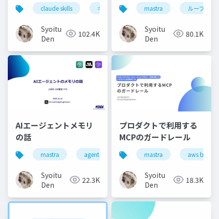
claude skills
キミガタリ
mastra
agent skills
ループエン
Syoitu
Syoitu
102.4K
80.1K
Den
Den
AIエージェントメモリ
プロダクトで利用する
の話
MCPのガードレール
mastra
agentcore
aimemory
mastra
aws bedroc
Syoitu
Syoitu
22.3K
18.3K
Den
Den