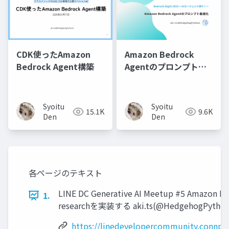
CDK使ったAmazon
Amazon Bedrock
Bedrock Agent構築
Agentのプロンプト最
適化
Syoitu
Syoitu
15.1K
9.6K
Den
Den
各ページのテキスト
LINE DC Generative AI Meetup #5 Amazon
1.
researchを実装する aki.ts(@HedgehogPython
https://linedevelopercommunity.connpa