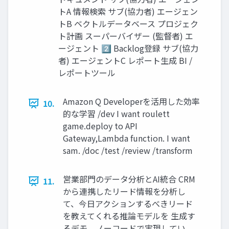
トA 情報検索 サブ(協力者) エージェン
トB ベクトルデータベース プロジェク
ト計画 スーパーバイザー (監督者) エ
ージェント 2⃣ Backlog登録 サブ(協力
者) エージェントC レポート生成 BI /
レポートツール
Amazon Q Developerを活用した効率
10.
的な学習 /dev I want roulett
game.deploy to API
Gateway,Lambda function. I want
sam. /doc /test /review /transform
営業部門のデータ分析とAI統合 CRM
11.
から連携したリード情報を分析し
て、今日アクションするべきリード
を教えてくれる推論モデルを 生成す
るデモ。ノーコードで実現してい