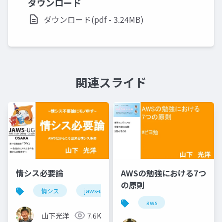
ダウンロード
ダウンロード(pdf - 3.24MB)
関連スライド
情シス必要論
AWSの勉強における7つ
の原則
情シス
jaws-ug
aws
aws
山下光洋
7.6K