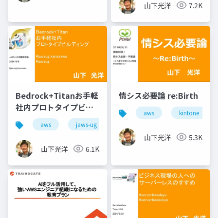
山下光洋
7.2K
Bedrock+Titanお手軽
情シス必要論 re:Birth
社内プロトタイプビル
aws
kintone
ディング
aws
jaws-ug
山下光洋
5.3K
山下光洋
6.1K