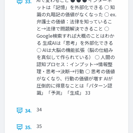
AIで変わること ● ● ● インターネ
33.
ットは「記憶」を外部化できる ○ 知
識の丸暗記の価値がなくなった ○ ex.
弁護士の価値：法律を知っているこ
と→法律で問題解決できること ○
Google検索すれば大概のことはわか
る 生成AIは「思考」を外部化できる
○ AIは大脳の機能拡張（脳の仕組み
を真似して作られている） ○ 人間の
認知プロセス：インプット→情報整
理・思考→決断→行動 ○ 思考の価値
がなくなり、行動の価値が増す AIが
圧倒的に得意なことは「パターン認
識」「予測」「生成」 33
34
34.
35
35.