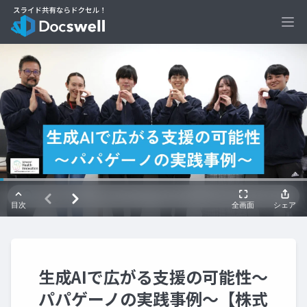
Ope
生成AIで広がる支援の可能性〜
パパゲーノの実践事例〜【株式