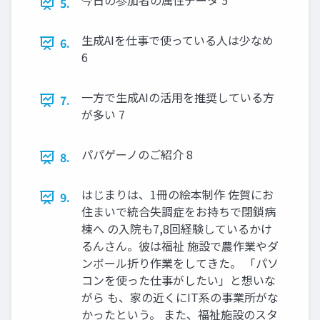
今日の参加者の属性データ 5
5.
生成AIを仕事で使っている人は少なめ
6.
6
一方で生成AIの活用を推奨している方
7.
が多い 7
パパゲーノのご紹介 8
8.
はじまりは、1冊の絵本制作 佐賀にお
9.
住まいで統合失調症をお持ちで閉鎖病
棟へ の入院も7,8回経験しているかけ
るんさん。彼は福祉 施設で農作業やダ
ンボール折り作業をしてきた。 「パソ
コンを使った仕事がしたい」と想いな
がら も、家の近くにIT系の事業所がな
かったという。 また、福祉施設のスタ