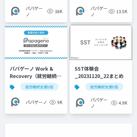
パパゲー
パパゲー
38K
13.5K
ノ
ノ
パパゲーノ Work &
SST体験会
Recovery（就労継続支
_20231120_22まとめ
援B型）【事業所紹介資
就労継続支援b型
障害福祉
就労継続支援b型
就労支援
リカ
料】
パパゲー
パパゲーノ
9K
4.9K
ノ