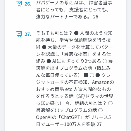
パパゲーノの考え AIは、 障害者当事
26.
者にとっても、 支援者にとっても、
強力なパートナーである。 26
そもそもAIとは？ ● 人間のような知
27.
能を持ち、学習や問題解決を行う技
術 ● 大量のデータを計算してパター
ンを認識し「最適な提案」をする仕
組み ● AIにもざっくり2つある ○ 最
適解を出すプログラムの話（既にみ
んな毎日使っている） ■ ○ ● クレ
ジットカードの不正検知、Amazonの
おすすめ商品 etc 人造人間的なもの
を作ろうとする話（SF/ドラマの世界
っぽい感じ） 今、話題のAIとは？ ○
最適解を出すプログラムの話 ○
OpenAIの「ChatGPT」がリリース5
日でユーザー100万人を突破 27