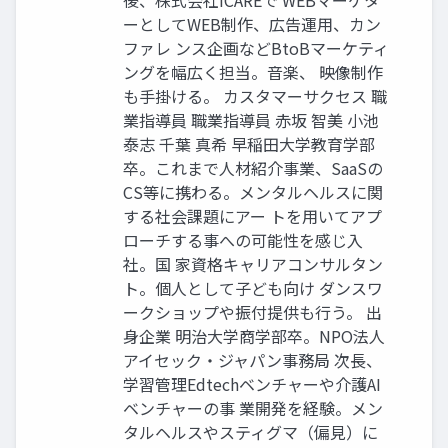
後、株式会社iCAREで WEBマーケタ
ーとしてWEB制作、広告運用、カン
ファレ ンス企画などBtoBマーケティ
ングを幅広く担当。音楽、 映像制作
も手掛ける。 カスタマーサクセス 職
業指導員 職業指導員 赤坂 智美 小池
泰志 千葉 真希 早稲田大学教育学部
卒。これまで人材紹介事業、SaaSの
CS等に携わる。メンタルヘルスに関
する社会課題にアー トを用いてアプ
ローチする事への可能性を感じ入
社。国 家資格キャリアコンサルタン
ト。個人として子ども向け ダンスワ
ークショップや振付提供も行う。 出
身企業 明治大学商学部卒。NPO法人
アイセック・ジャパン事務局 次長、
学習管理Edtechベンチャーや介護AI
ベンチャーの事 業開発を経験。メン
タルヘルスやスティグマ（偏見）に