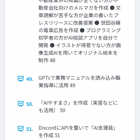
不動産業界の知識が全くない方が不
動産会社向けのメルマガを作成 ● 文
章読解が苦手な方が企業の書いたプ
レスリリースに改善提案 ● 世田谷線
の電車広告を作成 ● プログラミング
初学者の方がAI相談アプリを自分で
開発 ● イラストが得意でない方が画
像生成AIを用いてオリジナル絵本を
制作 48
GPTsで業務マニュアルを読み込み職
49.
業指導に活用 49
「AIやすまさ」を作成（実習などに
50.
も活用） 50
DiscordにAPIを繋いで「AI支援員」
51.
を作成 51