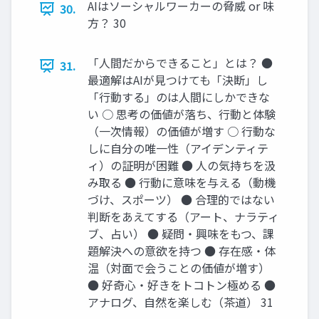
AIはソーシャルワーカーの脅威 or 味
30.
方？ 30
「人間だからできること」とは？ ●
31.
最適解はAIが見つけても「決断」し
「行動する」のは人間にしかできな
い ○ 思考の価値が落ち、行動と体験
（一次情報）の価値が増す ○ 行動な
しに自分の唯一性（アイデンティテ
ィ）の証明が困難 ● 人の気持ちを汲
み取る ● 行動に意味を与える（動機
づけ、スポーツ） ● 合理的ではない
判断をあえてする（アート、ナラティ
ブ、占い） ● 疑問・興味をもつ、課
題解決への意欲を持つ ● 存在感・体
温（対面で会うことの価値が増す）
● 好奇心・好きをトコトン極める ●
アナログ、自然を楽しむ（茶道） 31