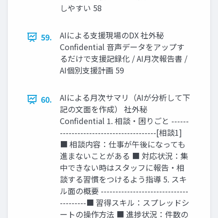
しやすい 58
AIによる支援現場のDX 社外秘
59.
Confidential 音声データをアップす
るだけで支援記録化 / AI月次報告書 /
AI個別支援計画 59
AIによる月次サマリ（AIが分析して下
60.
記の文面を作成） 社外秘
Confidential 1. 相談・困りごと ------
---------------------------------[相談1]
■ 相談内容：仕事が午後になっても
進まないことがある ■ 対応状況：集
中できない時はスタッフに報告・相
談する習慣をつけるよう指導 5. スキ
ル面の概要 ------------------------------
---------■ 習得スキル：スプレッドシ
ートの操作方法 ■ 進捗状況：件数の