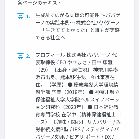
各ページのテキスト
生成AIで広がる支援の可能性 〜パパゲ
1.
ーノの実践事例〜 株式会社パパゲーノ
｜「生きててよかった」と誰もが実感
できる社会へ
プロフィール 株式会社パパゲーノ 代
2.
表取締役 CEO やすまさ / 田中 康雅
（29） 【出身・居住地】 神奈川県横
浜市出身。熊本移住後、今は東京在
住。 【学歴】 ● 慶應義塾大学環境情
報学部 卒業（2018年） ● 神奈川県立
保健福祉大学大学院ヘルスイノベーシ
ョン研究科（2023年） ● 日本福祉教
育専門学校 在学中（精神保健福祉士コ
ース） 【興味・関心】 リカバリー / 就
労継続支援B型 / IPS / スティグマ / パ
パゲーノ効果 / ピアサ ポート / DX /