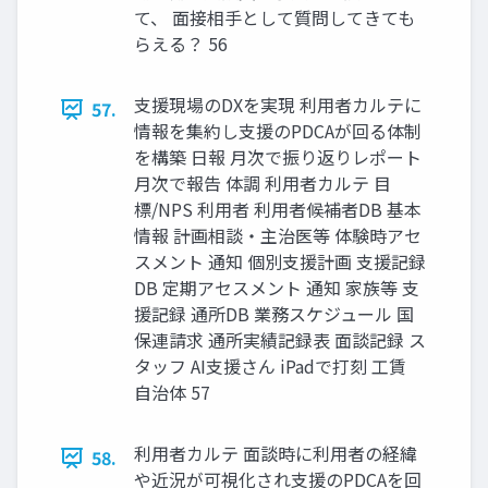
て、 面接相手として質問してきても
らえる？ 56
支援現場のDXを実現 利用者カルテに
57.
情報を集約し支援のPDCAが回る体制
を構築 日報 月次で振り返りレポート
月次で報告 体調 利用者カルテ 目
標/NPS 利用者 利用者候補者DB 基本
情報 計画相談・主治医等 体験時アセ
スメント 通知 個別支援計画 支援記録
DB 定期アセスメント 通知 家族等 支
援記録 通所DB 業務スケジュール 国
保連請求 通所実績記録表 面談記録 ス
タッフ AI支援さん iPadで打刻 工賃
自治体 57
利用者カルテ 面談時に利用者の経緯
58.
や近況が可視化され支援のPDCAを回