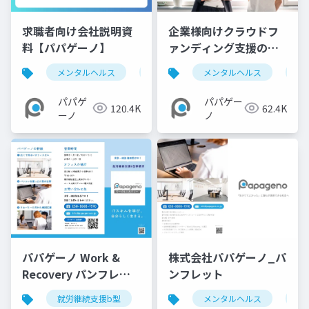
求職者向け会社説明資
企業様向けクラウドフ
料【パパゲーノ】
ァンディング支援のご
提案【パパゲーノ】
メンタルヘルス
就労継続支援b型
メンタルヘルス
求人
障
障
パパゲ
パパゲー
120.4K
62.4K
ーノ
ノ
パパゲーノ Work &
株式会社パパゲーノ_パ
Recovery パンフレッ
ンフレット
ト
就労継続支援b型
メンタルヘルス
障害福祉
メンタルヘルス
パ