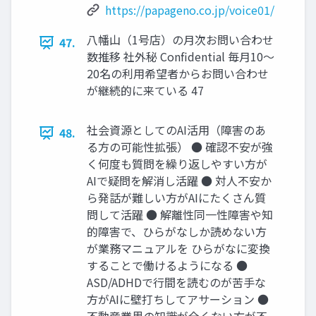
https://papageno.co.jp/voice01/
八幡山（1号店）の月次お問い合わせ
47.
数推移 社外秘 Confidential 毎月10〜
20名の利用希望者からお問い合わせ
が継続的に来ている 47
社会資源としてのAI活用（障害のあ
48.
る方の可能性拡張） ● 確認不安が強
く何度も質問を繰り返しやすい方が
AIで疑問を解消し活躍 ● 対人不安か
ら発話が難しい方がAIにたくさん質
問して活躍 ● 解離性同一性障害や知
的障害で、ひらがなしか読めない方
が業務マニュアルを ひらがなに変換
することで働けるようになる ●
ASD/ADHDで行間を読むのが苦手な
方がAIに壁打ちしてアサーション ●