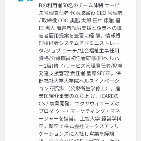
Bの利用者50名のチーム体制 サービ
ス管理責任者 代表取締役 CEO 管理者
/ 取締役 COO 奥脇 太郎 田中 康雅 福
田 恵人 障害者就労支援と企業への障
害者雇用提案を豊富に経 験。情報処
理技術者システムアドミニストレー
タ/ジョブ コーチ/社会福祉主事任用
資格/介護職員初任者研修(旧ヘ ルパ
ー2級)修了/サービス管理責任者/児童
発達支援管理 責任者 慶應SFC卒。保
健福祉大学大学院ヘルスイノベーシ
ョン 研究科（公衆衛生学修士）。産
業医紹介事業の立ち上 げ、iCAREの
CS / 事業開発、エクサウィザーズの
プロダ クト・マーケティング・マネ
ージャーを担当。 上智大学 経営学科
卒。新卒で株式会社ワークスアプリ
ケーションズに入社し営業を経験