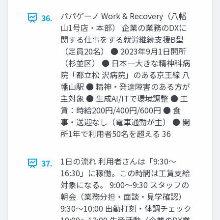
パパゲーノ Work & Recovery（八幡
36.
山1号店・本部） 企業の業務のDXに
関する仕事をする就労継続支援B型
（定員20名） ● 2023年9月1日開所
（杉並区） ● 日本一大きな精神科病
院「都立松 沢病院」のある京王線 八
幡山駅 ● 精神・発達障害のある方が
主対象 ● 生成AI/ITで環境調整 ● 工
賃：時給200円/400円/600円 ● 食
事・送迎なし（電車通勤が主） ● 開
所1年で利用者50名を超える 36
1日の流れ 利用者さんは「9:30〜
37.
16:30」に稼働。この時間は工賃支給
対象になる。 9:00〜9:30 スタッフの
朝会（業務分担・面談・見学確認）
9:30〜10:00 出勤打刻・体調チェック