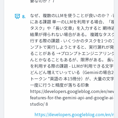
要なのか？ 7
なぜ、複数のLLMを使うことが良いのか？ -背
8.
にある課題 単⼀のLLMを利⽤する場合、「複
タスク」や「⻑い⽂章」を⼊⼒すると 期待通
結果が得られない場合がある。 複雑なタスク
⾏する際の課題 - いくつかのタスクを1つのプ
ンプトで実⾏しようとすると、実⾏漏れが発
ることがある →プロンプトエンジニアリング
んとかなることもあるが、限界がある。 ⻑い
を利⽤する際の課題 - LLMが利⽤できる⽂字
どんどん増えていっている（Geminiの場合20
トークン *英語の 本15冊分）が、⼤量の⽂字
⼀度に⾏うと精度が落ちる印象
https://developers.googleblog.com/en/new-
features-for-the-gemini-api-and-google-ai-
studio/ 8
https://developers.googleblog.com/en/ne