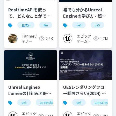
RealtimeAPIを使っ
猫でも分かるUnreal
て、 どんなことができ
Engineの学び方 - 超初
るかを検証してみる
心者向け編 - 2023 v1.0
生成ai
llm
realtimeapi
ue4
openai
ue5
u
Tanner /
エピック
2.3K
1.7M
テナー
ゲームズ
ジャパン
Unreal Engine5
UE5レンダリングフロ
Lumenの仕組みと肝心
ー総おさらい(2024) 基
なところ
礎編！
ue5
ue-rendering
ue-lumen
ue5
unreal engine
[CEDEC+KYUSHU
2024]
エピック
エピック
1.5M
1.3M