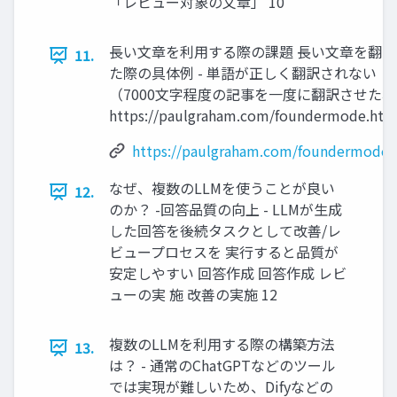
「レビュー対象の文章」 10
⻑い⽂章を利⽤する際の課題 ⻑い⽂章を翻
11.
た際の具体例 - 単語が正しく翻訳されない
（7000⽂字程度の記事を⼀度に翻訳させた
https://paulgraham.com/foundermode.htm
https://paulgraham.com/foundermode.
なぜ、複数のLLMを使うことが良い
12.
のか？ -回答品質の向上 - LLMが⽣成
した回答を後続タスクとして改善/レ
ビュープロセスを 実⾏すると品質が
安定しやすい 回答作成 回答作成 レビ
ューの実 施 改善の実施 12
複数のLLMを利⽤する際の構築⽅法
13.
は？ - 通常のChatGPTなどのツール
では実現が難しいため、Difyなどの