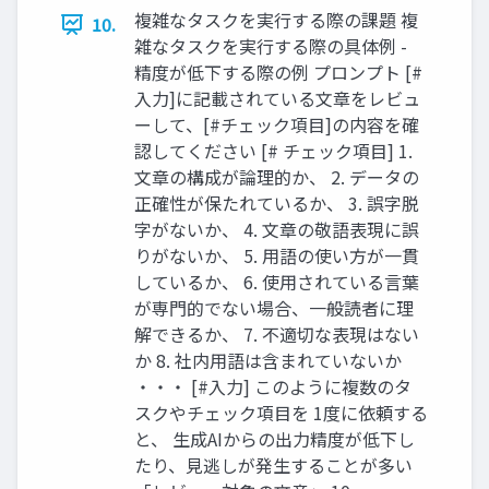
複雑なタスクを実⾏する際の課題 複
10.
雑なタスクを実⾏する際の具体例 -
精度が低下する際の例 プロンプト [#
入力]に記載されている文章をレビュ
ーして、[#チェック項目]の内容を確
認してください [# チェック項目] 1.
文章の構成が論理的か、 2. データの
正確性が保たれているか、 3. 誤字脱
字がないか、 4. 文章の敬語表現に誤
りがないか、 5. 用語の使い方が一貫
しているか、 6. 使用されている言葉
が専門的でない場合、一般読者に理
解できるか、 7. 不適切な表現はない
か 8. 社内用語は含まれていないか
・・・ [#入力] このように複数のタ
スクやチェック項目を 1度に依頼する
と、 生成AIからの出力精度が低下し
たり、見逃しが発生することが多い