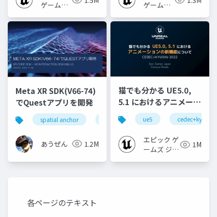
ゲームズ
ゲームズ
ジャパン
ジャパン
猫でも分かる UE5.0,
Meta XR SDK(V66-74)
5.1 におけるアニメーシ
でQuestアプリを開発
ョンの新機能について
ue5
cedec+kyushu
spatial anchor
unity
quest pro
shapereco
【CEDEC+KYUSHU
2022】
エピック ゲ
あうぜん
1.2M
1M
ームズ ジャ
パン
各ページのテキスト