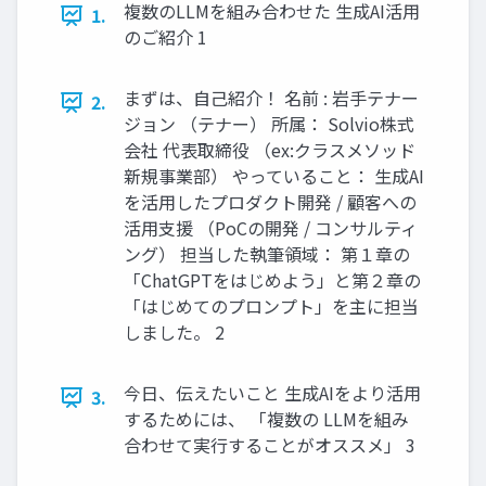
複数のLLMを組み合わせた ⽣成AI活⽤
1.
のご紹介 1
まずは、⾃⼰紹介！ 名前 : 岩⼿テナー
2.
ジョン （テナー） 所属： Solvio株式
会社 代表取締役 （ex:クラスメソッド
新規事業部） やっていること： ⽣成AI
を活⽤したプロダクト開発 / 顧客への
活⽤⽀援 （PoCの開発 / コンサルティ
ング） 担当した執筆領域： 第１章の
「ChatGPTをはじめよう」と第２章の
「はじめてのプロンプト」を主に担当
しました。 2
今⽇、伝えたいこと 生成AIをより活用
3.
するためには、 「複数の LLMを組み
合わせて実行することがオススメ」 3