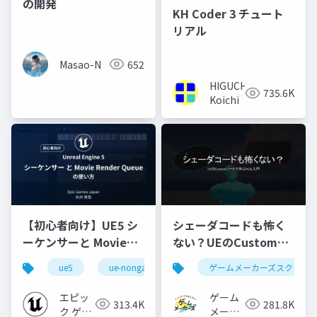
の開発
KH Coder 3 チュート
リアル
Masao-N
652
HIGUCHI
735.6K
Koichi
【初心者向け】UE5 シ
シェーダコードも怖く
ーケンサーと Movie
ない？UEのCustomノ
Render Queue の使い
ードで学ぶHLSL入門
ue5
ue-nongame
ゲームメーカーズスクラン
方【Cinematic Dive
2023】
エピッ
ゲーム
313.4K
281.8K
ク ゲー
メーカ