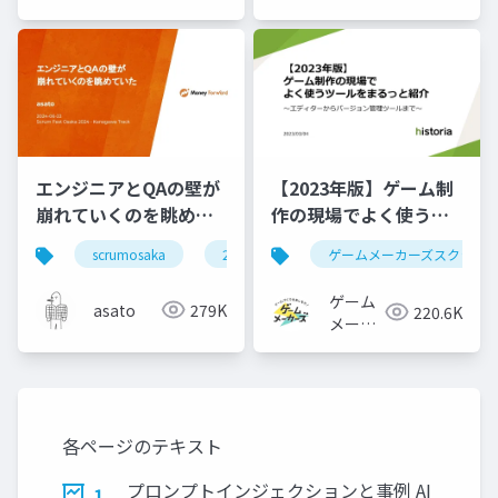
ムズ ジ
ーズ
ャパン
エンジニアとQAの壁が
【2023年版】ゲーム制
崩れていくのを眺めて
作の現場でよく使うツ
いた #scrumosaka
ールをまるっと紹介
scrumosaka
2024
scrum
ゲームメーカーズスクラン
agile
ゲーム
asato
279K
220.6K
メーカ
ーズ
各ページのテキスト
プロンプトインジェクションと事例 AI
1.