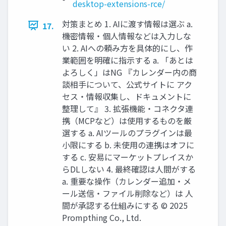
desktop-extensions-rce/
対策まとめ 1. AIに渡す情報は選ぶ a.
17.
機密情報・個人情報などは入力しな
い 2. AIへの頼み方を具体的にし、作
業範囲を明確に指示する a. 「あとは
よろしく」はNG 『カレンダー内の商
談相手について、公式サイトに アク
セス・情報収集し、ドキュメントに
整理して』 3. 拡張機能・コネクタ連
携（MCPなど）は使用するものを厳
選する a. AIツールのプラグインは最
小限にする b. 未使用の連携はオフに
する c. 安易にマーケットプレイスか
らDLしない 4. 最終確認は人間がする
a. 重要な操作（カレンダー追加・メ
ール送信・ファイル削除など）は 人
間が承認する仕組みにする © 2025
Prompthing Co., Ltd.