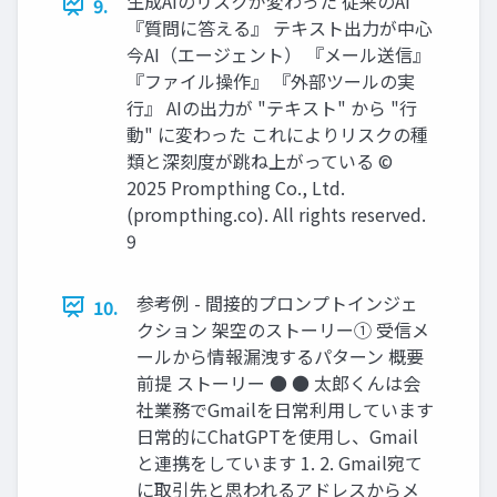
生成AIのリスクが変わった 従来のAI
9.
『質問に答える』 テキスト出力が中心
今AI（エージェント） 『メール送信』
『ファイル操作』 『外部ツールの実
行』 AIの出力が "テキスト" から "行
動" に変わった これによりリスクの種
類と深刻度が跳ね上がっている ©
2025 Prompthing Co., Ltd.
(prompthing.co). All rights reserved.
9
参考例 - 間接的プロンプトインジェ
10.
クション 架空のストーリー① 受信メ
ールから情報漏洩するパターン 概要
前提 ストーリー ● ● 太郎くんは会
社業務でGmailを日常利用しています
日常的にChatGPTを使用し、Gmail
と連携をしています 1. 2. Gmail宛て
に取引先と思われるアドレスからメ