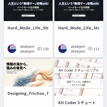
Hard_Mode_Life_Strategy
Hard_Mode_Life_Strate
ababjam
ababjam
120
111
ababjam
ababjam
Designing_Friction_for_Strength
KH Coder 3 チュート