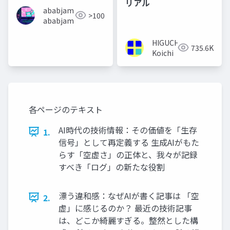
リアル
ababjam
>100
ababjam
HIGUCHI
735.6K
Koichi
各ページのテキスト
AI時代の技術情報：その価値を「生存
1.
信号」として再定義する 生成AIがもた
らす「空虚さ」の正体と、我々が記録
すべき「ログ」の新たな役割
漂う違和感：なぜAIが書く記事は 「空
2.
虚」に感じるのか？ 最近の技術記事
は、どこか綺麗すぎる。整然とした構