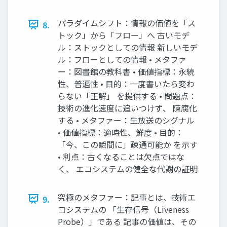
パラダイムシフト：情報の価値を「ス
8.
トック」から「フロー」へ 古いモデ
ル：ストックとしての情報 新しいモデ
ル：フローとしての情報 • メタファ
ー：図書館の教科書 • 価値指標：永続
性、普遍性 • 目的：一度書いたら変わ
らない「正解」 を提供する • 問題点：
技術の進化速度に追いつけず、 陳腐化
する • メタファー：生放送のシグナル
• 価値指標：適時性、鮮度 • 目的：
「今、この瞬間に」疎通可能か を示す
• 利点：古くなることは欠点ではな
く、 エコシステムの健全な代謝の証明
究極のメタファー：記事とは、技術エ
9.
コシステムの 「生存信号（Liveness
Probe）」である 記事の価値は、その