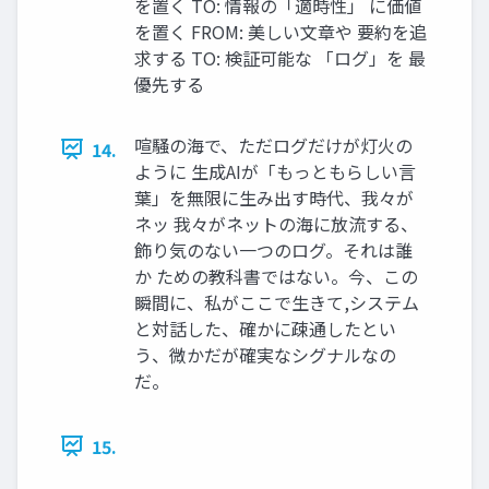
を置く TO: 情報の「適時性」 に価値
を置く FROM: 美しい文章や 要約を追
求する TO: 検証可能な 「ログ」を 最
優先する
喧騒の海で、ただログだけが灯火の
14.
ように 生成AIが「もっともらしい言
葉」を無限に生み出す時代、我々が
ネッ 我々がネットの海に放流する、
飾り気のない一つのログ。それは誰
か ための教科書ではない。今、この
瞬間に、私がここで生きて,システム
と対話した、確かに疎通したとい
う、微かだが確実なシグナルなの
だ。
15.