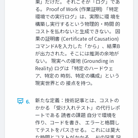
果」だけだ。 それこそが「ログ」であ
る。 Proof of Work (作業証明) 「特定
環境での実行ログ」は、実際に環 境を
構築し実行するという物理的・時間 的
コストを払わないと生成できない。 因
果の証明書 (Certificate of Causation)
コマンドAを入力した「から」、結果B
が出力された。そこには推測の余地が
ない。 現実への接地 (Grounding in
Reality) ログは「特定のハードウェ
ア、特定の 時刻、特定の構成」という
現実世界との 接点を持つ。
新たな定義：技術記事とは、コストの
6.
かかる 「受け入れテスト」の代行レポ
ートである 読者の課題 自分で環境を
作り、コードを書き、 エラーと格闘し
てテストをパスさせる。 これには莫大
な時間とコストがかかる。 AIの記事 記