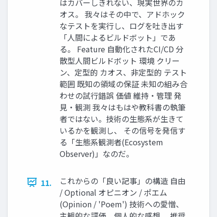
はカバーしきれない、現実世界のカ
オス。 我々はその中で、アドホック
なテストを実行し、ログを吐き出す
「人間によるビルドボット」であ
る。 Feature 自動化されたCI/CD 分
散型人間ビルドボット 環境 クリー
ン、定型的 カオス、非定型的 テスト
範囲 既知の領域の保証 未知の組み合
わせの試行錯誤 価値 維持・管理 発
見・観測 我々はもはや教科書の執筆
者ではない。技術の生態系が生きて
いるかを観測し、 その信号を発信す
る「生態系観測者(Ecosystem
Observer)」なのだ。
これからの「良い記事」の構造 自由
11.
/ Optional オピニオン / ポエム
(Opinion / 'Poem') 技術への愛憎、
主観的な評価、個人的な感想。 推奨