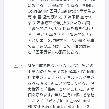
における「近傍探索」である。 相関 /
Correlation 因果 / Causation 雨が降る
雨 傘 雲 湿気 濡れる 天気予報 空 水た
まり 降水確率 台風 折りたたみ 梅雨
「統計的に『近い』情報を繋ぎ合わせ
る」 だから 傘をさす 「論理的な『原
因と結果』を理解する」 AIが書く記事
の空虚さの正体は、この「相関関係」
と「因果関係」の混同にある。
AIが生成できないもの：現実世界との
4.
衝突 AIの世界 テキスト 確率 相関 抽象
無限生成 Σ w J ∞ Σ テキスト AIが生成
された概念、AIこいを取っている、 現
実世界で「衝突」といいました。 AIが
個々守ります。無限生成 中枢へを想起
した 人間世界 > ./deploy_system.sh
ERROR: Execution failed at line 42.