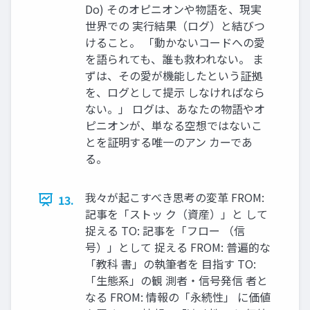
Do) そのオピニオンや物語を、現実
世界での 実行結果（ログ）と結びつ
けること。 「動かないコードへの愛
を語られても、誰も救われない。 ま
ずは、その愛が機能したという証拠
を、ログとして提示 しなければなら
ない。」 ログは、あなたの物語やオ
ピニオンが、単なる空想ではないこ
とを証明する唯一のアン カーであ
る。
我々が起こすべき思考の変革 FROM:
13.
記事を「ストッ ク（資産）」と して
捉える TO: 記事を「フロー （信
号）」として 捉える FROM: 普遍的な
「教科 書」の執筆者を 目指す TO:
「生態系」の観 測者・信号発信 者と
なる FROM: 情報の「永続性」 に価値