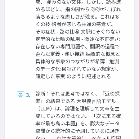
成、 淀みのない文体。しかし、読み進
めるほどに、指の間から 砂砂がこぼれ
落ちるような虚しさが残る。これは多
くの技 術者が感じる共通の感覚だ。
その症状 - 謎の比喩:文脈にそぐわない
定型的な比喩の乱用 - 微妙な不正確さ:
存在しない専門用語や、翻訳の過程で
歪んだ定義 - 浅い接続:抽象的な概念と
具体的な事象のつながりが希薄 - 推測
のデータ化:検証されていない想定が、
確定した事実 のように記述される
診断：それは思考ではなく、「近傍探
3.
索」の結果である 大規模言語モデル
（LLM）は、論理を理解して文章を生
成しているのではない。 「次に来る確
率が最も高い単語」を、膨大なデータ
空間から統計的に予測しているに過ぎ
ない。 これは本質的に、ベクトル空間