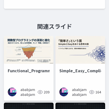
関連スライド
Functional_Programming_Strata_of_Control
Simple_Easy_Complicat
ababjam
ababjam
209
164
ababjam
ababjam