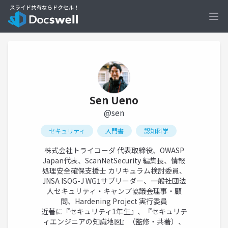
Ope
Sen Ueno
@sen
セキュリティ
入門書
認知科学
株式会社トライコーダ 代表取締役、OWASP
Japan代表、ScanNetSecurity 編集長、情報
処理安全確保支援士 カリキュラム検討委員、
JNSA ISOG-J WG1サブリーダー、一般社団法
人セキュリティ・キャンプ協議会理事・顧
問、Hardening Project 実行委員
近著に『セキュリティ1年生』、『セキュリテ
ィエンジニアの知識地図』（監修・共著）、