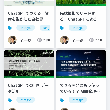
ChatGPTでつくる！資
先端技術でリードす
産を生かした自社専用
る！ChatGPTによる社
チャットで業務効率化
内データの活用連携
chatgpt
langchain
rag
chatgpt
langflow
森一弥
7.3K
森一弥
7.1K
ChatGPTでの自社デー
できる開発はもう使っ
タ活用
ている！？ AI開発現場
に聞く ChatGPT の実
chatgpt
chatgpt
例