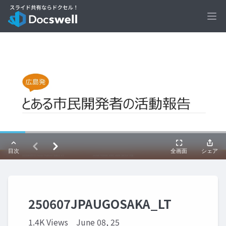
Ope
250607JPAUGOSAKA_LT
1.4K Views
June 08, 25