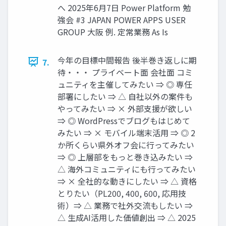
へ 2025年6月7日 Power Platform 勉
強会 #3 JAPAN POWER APPS USER
GROUP 大阪 例. 定常業務 As Is
今年の目標中間報告 後半巻き返しに期
7.
待・・・ プライベート面 会社面 コミ
ュニティを主催してみたい ⇒ ◎ 専任
部署にしたい ⇒ △ 自社以外の案件も
やってみたい ⇒ × 外部支援が欲しい
⇒ ◎ WordPressでブログもはじめて
みたい ⇒ × モバイル端末活用 ⇒ ◎ 2
か所くらい県外オフ会に行ってみたい
⇒ ◎ 上層部をもっと巻き込みたい ⇒
△ 海外コミュニティにも行ってみたい
⇒ × 全社的な動きにしたい ⇒ △ 資格
とりたい（PL200, 400, 600, 応用技
術）⇒ △ 業務で社外交流もしたい ⇒
△ 生成AI活用した価値創出 ⇒ △ 2025