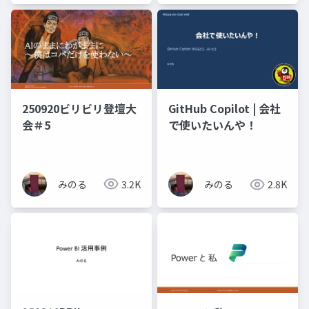
250920ビリビリ登壇大
GitHub Copilot | 会社
会＃5
で使いたいんや！
みのる
3.2K
みのる
2.8K