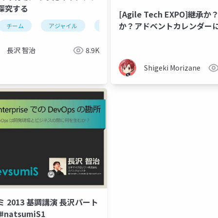
探究する
[Agile Tech EXPO]継承
product manageer
アジャイルひよこ倶楽部
か？アドベントカレンダー
チーム
アジャイル
リーン
プロジェクト管理
2020年のmedibaの挑戦
長沢 智治
8.9K
Shigeki Morizane
 2013 基調講演 長沢パート
#natsumiS1