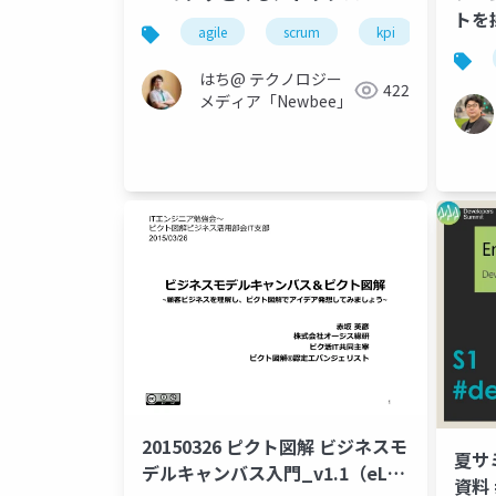
トを
agile
scrum
kpi
metrics
はち@ テクノロジー
422
メディア「Newbee」
20150326 ピクト図解 ビジネスモ
夏サミ
デルキャンバス入門_v1.1（eLV
資料 