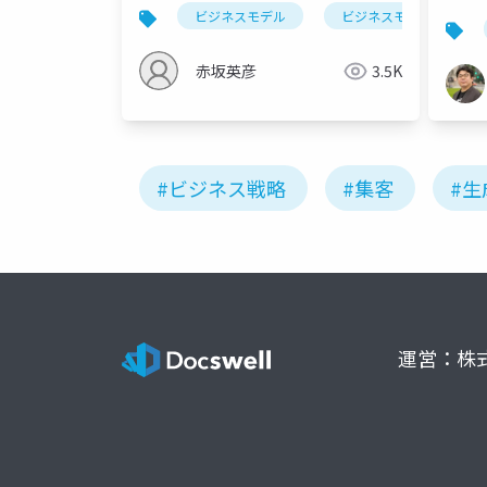
様主催）
ビジネスモデル
ビジネスモデルキャンバ
赤坂英彦
3.5K
#ビジネス戦略
#集客
#生
運営：株