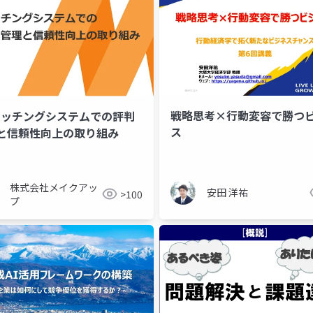
戦略思考×行動変容で勝つ
.マッチングシステムでの評判
ス
と信頼性向上の取り組み
株式会社メイクアッ
安田 洋祐
>100
プ