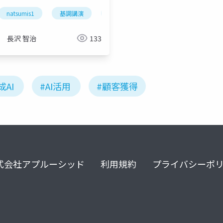
ス
bmg
ピクト図解
itエンジニア勉強会
ピク活it
natsumis1
基調講演
デブサミ
devsumi
devo
長沢 智治
133
成AI
#AI活用
#顧客獲得
式会社アプルーシッド
利用規約
プライバシーポ