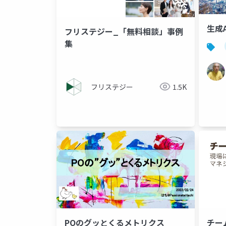
生成
フリステジー_「無料相談」事例
集
フリステジー
1.5K
POのグッとくるメトリクス
チー