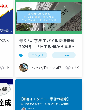
ビジネ
青りんご系列モバイル関連特番
2024冬 「日向坂46から見るモ
バイル業界とエンタメ ~どうして
エンタメ
nttdocomo
ntt
日向坂
Leminoと言ったんだろう?~」
1K
つっか/Tsukka◢⁴⁶
1.3K