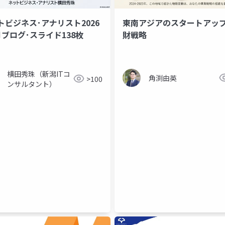
トビジネス･アナリスト2026
東南アジアのスタートアッ
月ブログ･スライド138枚
財戦略
横田秀珠（新潟ITコ
角渕由英
>100
ンサルタント）