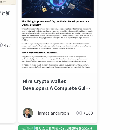
プと知
477
Hire Crypto Wallet
Developers A Complete Guide
for Businesses
james anderson
>100