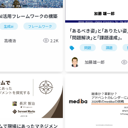
AI活用フレームワークの構築
生成ai
フレームワーク
競争優位
フィードバックルー
｢あるべき姿｣と｢ありたい姿
｢問題解決｣と｢課題達成｣。
高橋浩
2.2K
問題
課題
加藤雄一郎
ムで現場にあったマネジメン