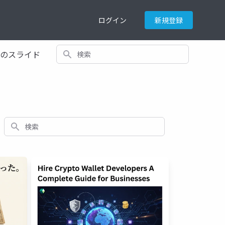
ログイン
新規登録
検索
てのスライド
検索