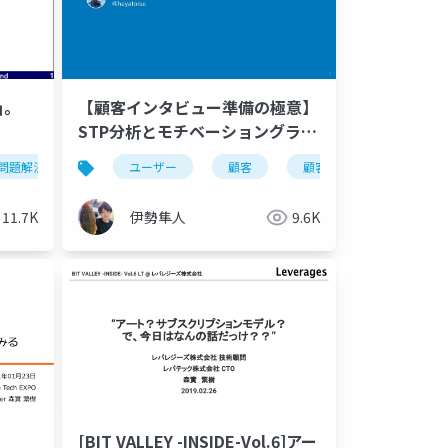
プ
｣。
【顧客インタビュー準備の極意】
STP分析とモチベーショングラフ
の活用
問題解決
課題達成
ユーザー
課題解決
顧客
ありたい姿
顧客インタビュー
あるべ
11.7K
伊勢隼人
9.6K
[BIT VALLEY -INSIDE-Vol.6]アー