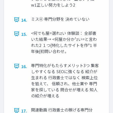
w1正しい努⼒をしよう2
ミス④ 専⾨分野を 決めていない
14.
<何でも屋=選れzい 体験談： 全部書
15.
いた結果→ <何屋か分か¹zい=と⾔わ
れた2 １つ{特化したサイトを作º1 半
年後{初問い合わせ。
専門特化がもたらすメリット3つ 集客
16.
しやすくなる SEOに強くなる 紹介が
生まれる 行政書士ではなく 検索上位
を狙えて、 信頼され、他士業や 専門
家を探している 問合せが増える 知人
の紹介が増える
関連動画 ⾏政書⼠の稼げる専⾨分
17.