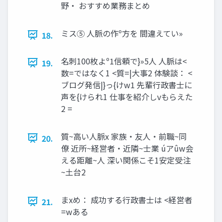
野‧ おすすめ業務まとめ
ミス⑤ ⼈脈の作º⽅を 間違えてい»
18.
名刺100枚よº1信頼で}»5⼈ ⼈脈は<
19.
数=ではなく1 <質=|⼤事2 体験談： <
ブログ発信|}っ{けw1 先輩⾏政書⼠に
声を{けられ1 仕事を紹介しvもらえた
2 =
質~⾼い⼈脈x 家族‧友⼈‧前職~同
20.
僚 近所~経営者‧近隣~⼠業 úアûw会
える距離~⼈ 深い関係こそ1安定受注
~⼟台2
まxめ： 成功する⾏政書⼠は <経営者
21.
=wある