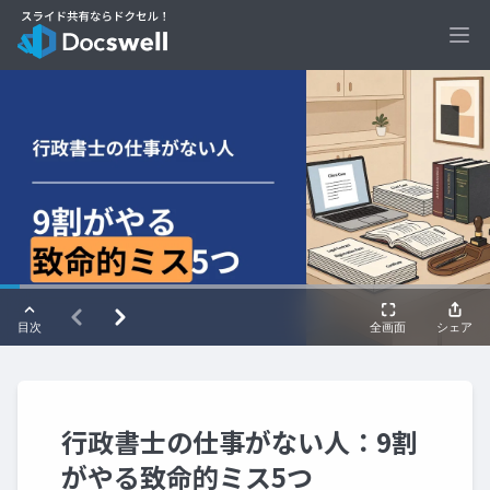
Ope
行政書士の仕事がない人：9割
がやる致命的ミス5つ