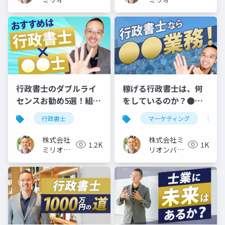
バリュー
バリュー
行政書士のダブルライ
稼げる行政書士は、何
センスお勧め5選！組み
をしているのか？●●
合わせるなら、この資
業務がお勧めの理由
行政書士
マーケティング
行
格
株式会社
株式会社ミ
1.2K
1K
ミリオン
リオンバリ
バリュー
ュー