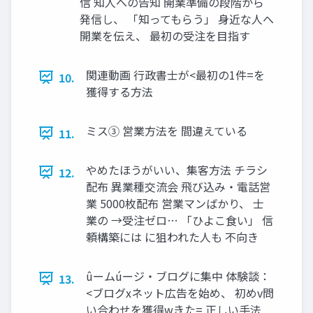
信 知人への告知 開業準備の段階から
発信し、 「知ってもらう」 身近な人へ
開業を伝え、 最初の受注を目指す
関連動画 ⾏政書⼠が<最初の1件=を
10.
獲得する⽅法
ミス③ 営業⽅法を 間違えている
11.
やめたほうがいい、集客方法 チラシ
12.
配布 異業種交流会 飛び込み・電話営
業 5000枚配布 営業マンばかり、 士
業の →受注ゼロ… 「ひよこ食い」 信
頼構築には に狙われた人も 不向き
ûームúージ‧ブログに集中 体験談：
13.
<ブログxネット広告を始め、 初めv問
い合わせを獲得wきた= 正しい⼿法