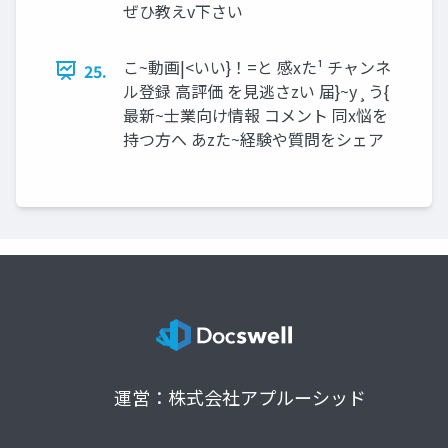
ぜひ教えv下さい
こ~動画|<いい}！=と 感xた¹ チャンネ
25.
ル登録 ⾼評価 を⾒逃さzい 届}~y¸う{
最新~⼠業向け情報 コメント 同x悩を
持つ⽅へ あzた~経験や質問をシェア
運営：株式会社アプルーシッド