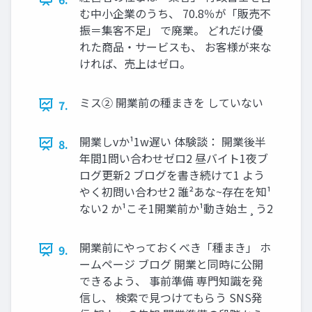
む中小企業のうち、 70.8％が「販売不
振＝集客不足」 で廃業。 どれだけ優
れた商品・サービスも、 お客様が来な
ければ、売上はゼロ。
ミス② 開業前の種まきを していない
7.
開業しvか¹1w遅い 体験談： 開業後半
8.
年間1問い合わせゼロ2 昼バイト1夜ブ
ログ更新2 ブログを書き続けて1 よう
やく初問い合わせ2 誰²あな~存在を知¹
ない2 か¹こそ1開業前か¹動き始±¸う2
開業前にやっておくべき「種まき」 ホ
9.
ームページ ブログ 開業と同時に公開
できるよう、 事前準備 専門知識を発
信し、 検索で見つけてもらう SNS発