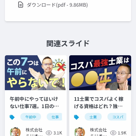
ダウンロード(pdf - 9.86MB)
関連スライド
午前中にやってはいけ
11士業でコスパよく稼
ない仕事7選。1日のモ
げる資格はどれ？独立
デルスケジュールも公
開業に向いているのは
午前中
仕事
スケジュール
士業
コスパ
開
コレ
株式会社
株式会社
3.1K
1.9K
ミリオン
ミリオン