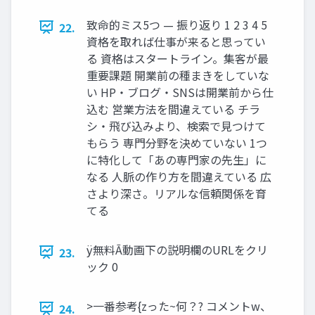
致命的ミス5つ — 振り返り 1 2 3 4 5
22.
資格を取れば仕事が来ると思ってい
る 資格はスタートライン。集客が最
重要課題 開業前の種まきをしていな
い HP・ブログ・SNSは開業前から仕
込む 営業方法を間違えている チラ
シ・飛び込みより、検索で見つけて
もらう 専門分野を決めていない 1つ
に特化して「あの専門家の先生」に
なる 人脈の作り方を間違えている 広
さより深さ。リアルな信頼関係を育
てる
ÿ無料Ā動画下の説明欄のURLをクリ
23.
ック 0
>⼀番参考{zった~何？? コメントw、
24.