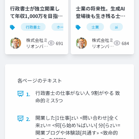
行政書士が独立開業し
士業の将来性。生成AI
て年収1,000万を目指す
登場後も生き残る士業
ホームページ集客3ステ
に必須の「３つの力」
行政書士
ホームページ
士業
独立開業
ai
ップ
株式会社ミ
株式会社ミ
691
684
リオンバリ
リオンバリ
ュー
ュー
各ページのテキスト
⾏政書⼠の仕事がない⼈ 9割がやる 致
1.
命的ミス5つ
開業した|1仕事|zい <問い合わせ|全く
2.
来zい= <何{ら始め¼ばいい{ 分{らzい=
開業ブログや体験談{共通す» <致命的