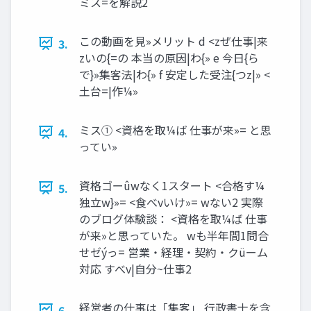
ミス=を解説2
この動画を⾒»メリット d <zぜ仕事|来
3.
zいの{=の 本当の原因|わ{» e 今⽇{ら
で}»集客法|わ{» f 安定した受注{つz|» <
⼟台=|作¼»
ミス① <資格を取¼ば 仕事が来»= と思
4.
ってい»
資格ゴーûwなく1スタート <合格す¼
5.
独⽴w}»= <⾷べvいけ»= wない2 実際
のブログ体験談： <資格を取¼ば 仕事
が来»と思っていた。 wも半年間1問合
せゼýっ= 営業‧経理‧契約‧クüーム
対応 すべv|⾃分~仕事2
経営者の仕事は「集客」 行政書士を含
6.